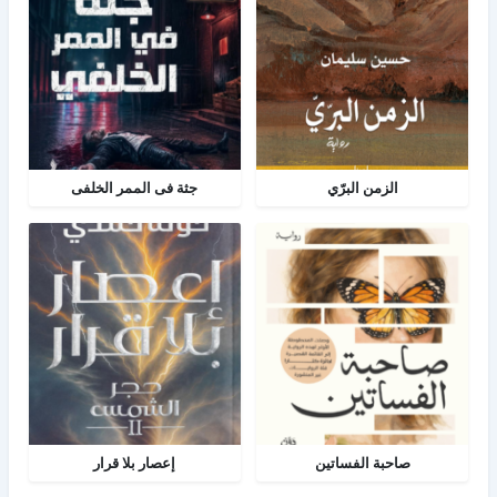
الزمن البرّي
جثة فى الممر الخلفى
صاحبة الفساتين
إعصار بلا قرار