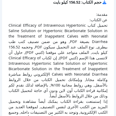
حجم الكتاب: 156.52 كيلو بايت
مقدمة:
عن الكتاب:
تحميل كتاب Clinical Efficacy of Intravenous Hypertonic
Saline Solution or Hypertonic Bicarbonate Solution in
the Treatment of Inappetent Calves with Neonatal
Diarrhea بصيغة PDF, وهو من ضمن تصنيف كتب طب
بيطرى, نوع الملف عند التحميل سيكون PDF, وحجمه 156.52
كيلو بايت, الملف متواجد على موقعنا (كتبي PDF), حاول أن
لاتنسى هذا الإسم (كتبي PDF), إن لكتاب Clinical Efficacy of
Intravenous Hypertonic Saline Solution or Hypertonic
Bicarbonate Solution in the Treatment of Inappetent
Calves with Neonatal Diarrhea الإلكتروني روابط مباشرة
وكاملة مجانا, وبإمكانك تحميل الكتاب من خلال الروابط
بالأسفل, وهي روابط مجانية 100%, بالإضافة لذلك نقدم لكم
إمكانية قراءة الكتاب أون لاين ودون أي حاجة لتحميل الكتاب
وذلك من خلال الروابط بالأسفل أيضاً.
إذا إستمتعت بقراءة الكتاب يمكنك أيضاً مشاهدة وتحميل
المزيد من الكتب الأخرى لنفس التصنيف, لموقعنا العديد من
الكتب الإلكترونية, وتوجد به الكثير من التصنيفات داخله, وجميع