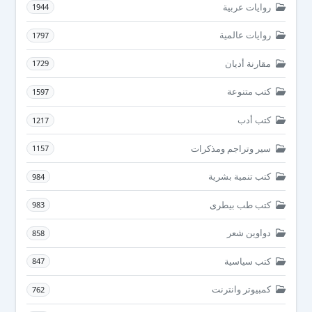
روايات عربية
1944
روايات عالمية
1797
مقارنة أديان
1729
كتب متنوعة
1597
كتب أدب
1217
سير وتراجم ومذكرات
1157
كتب تنمية بشرية
984
كتب طب بيطرى
983
دواوين شعر
858
كتب سياسية
847
كمبيوتر وانترنت
762