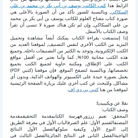
الرابط هذا
كتب الكاتب يوسف بن أبي بكر بن محمد بن علي
السكاكي
, وبالنسبة للصور تأكد من أن الصورة بالأعلى هي
صورة كتاب مفتاح العلوم للكاتب يوسف بن أبي بكر بن محمد
بن علي السكاكي, وإن لم تكن هناك صورة لا تنسى أن تقرأ
وصف الكتاب بالأسفل.
إذا إستمتعت بقراءة الكتاب يمكنك أيضاً مشاهدة وتحميل
المزيد من الكتب الأخرى لنفس التصنيف, لموقعنا العديد من
الكتب الإلكترونية, وتوجد به الكثير من التصنيفات داخله, وجميع
هذه الكتب مجانية 100%, كما وأننا نعتبر من أفضل مواقع
الكتب على الإطلاق, ومكتبة حاوية لجميع الكتب بجميع
تخصصاتها, وبالنسبة لتصفح الموقع, فإن موقعنا (كتبي PDF)
يعمل بصورة جيدة على الكمبيوتر والهواتف الذكية, وبدون أي
مشاكل, وللبحث عن كتب أخرى عليك بزيارة الصفحة الرئيسية
لموقعنا من هنا
كتبي بي دي إف
.
نقلا عن ويكيبيديا:
وصف الكتاب:
المحقق: نعيم زرزور.فهرسة الكتابمقدمة التحقيقمقدمة
المصنفالقسم الأول: علم الصرفالباب الأول في معرفة الطريق
إلى النوع الأول وكيفية سلوكهالفصل الأول النتائج
الواجبةالفصل الثاني في النتائج الجائزةالفصل الثالث في