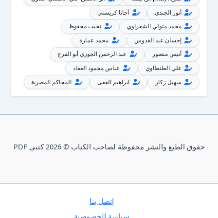
أنور الجندي
أجاثا كريستي
محمد متولي الشعراوي
نجيب محفوظ
إحسان عبد القدوس
محمد عمارة
أنيس منصور
عبد الرحمن الجوزي أبو الفرج
علي الطنطاوي
عباس محمود العقاد
سهيل زكار
ابراهيم الفقى
المحاكم المصرية
حقوق الطبع والنشر محفوظة لصاحب الكتاب © 2026 كتبي PDF
إتصل بنا
سياسة الخصوصية