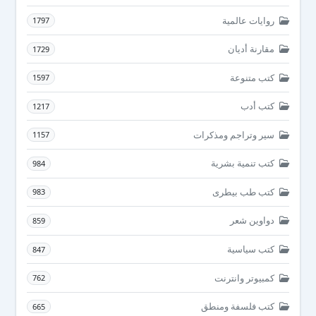
روايات عالمية
1797
مقارنة أديان
1729
كتب متنوعة
1597
كتب أدب
1217
سير وتراجم ومذكرات
1157
كتب تنمية بشرية
984
كتب طب بيطرى
983
دواوين شعر
859
كتب سياسية
847
كمبيوتر وانترنت
762
كتب فلسفة ومنطق
665