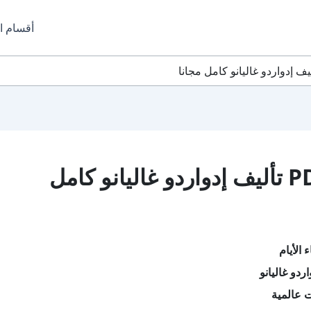
أقسام ا
تحميل كتاب أبناء الأيام PDF تأليف إدواردو غاليانو كامل
 الأيام
ردو غاليانو
 عالمية