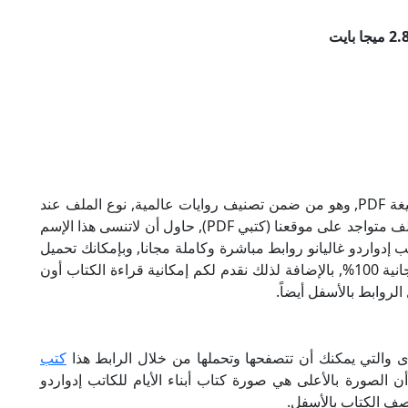
تحميل كتاب أبناء الأيام للكاتب إدواردو غاليانو بصيغة PDF, وهو من ضمن تصنيف روايات عالمية, نوع الملف عند
التحميل سيكون pdf, وحجمه 2.83 ميجا بايت, الملف متواجد على موقعنا (كتبي PDF), حاول أن لاتنسى هذا الإسم
ني للكاتب إدواردو غاليانو روابط مباشرة وكاملة مجانا, وبإمكانك تحميل
الكتاب من خلال الروابط بالأسفل, وهي روابط مجانية 100%, بالإضافة لذلك نقدم لكم إمكانية قراءة الكتاب أون
لروابط بالأسفل أيضاً.
خرى والتي يمكنك أن تتصفحها وتحملها من خلال الرابط هذا
كتب
ن الصورة بالأعلى هي صورة كتاب أبناء الأيام للكاتب إدواردو
وصف الكتاب بالأسفل.