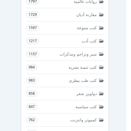
روايات عالمية
1797
مقارنة أديان
1729
كتب متنوعة
1597
كتب أدب
1217
سير وتراجم ومذكرات
1157
كتب تنمية بشرية
984
كتب طب بيطرى
983
دواوين شعر
858
كتب سياسية
847
كمبيوتر وانترنت
762