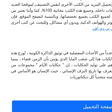
تحميل المزيد من الكتب الأخرى لنفس التصنيف, لموقعنا العديد
من الكتب الإلكترونية, وتوجد به الكثير من التصنيفات داخله, وجميع هذه الكتب مجانية 100%, كما وأننا نعتبر من
لجميع الكتب بجميع تخصصاتها, وبالنسبة لتصفح الموقع, فإن
 على الكمبيوتر والهواتف الذكية, وبدون أي مشاكل, وللبحث عن كتب أخرى
 بي دي إف
.
نو عدداً من الأحداث المفصلية في توثيق الذاكرة الكونية ، تُوزع هذه
لكتاب هذا إلى شعب المايا الذي يؤمن بأن الزمن فضاء ، بينما
م على توليد الحكايات ، إن ” حكايات الأيام ” مجموعات من
رف بها تاريخ النزف الإنساني ، حيث الإنسان هو الأساس في
ه متحدياً كل ديكتاتوريات
فحة التحميل