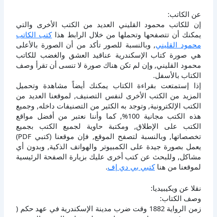
عن الكاتب:
إن للكاتب محمود القليني العديد من الكتب الأخرى والتي
يمكنك أن تتصفحها وتحملها من خلال الرابط هذا
كتب الكاتب
محمود القليني
, وبالنسبة للصور تأكد من أن الصورة بالأعلى
هي صورة كتاب الإسكندرية عناقيد العشق والغضب للكاتب
محمود القليني, وإن لم تكن هناك صورة لا تنسى أن تقرأ وصف
الكتاب بالأسفل.
إذا إستمتعت بقراءة الكتاب يمكنك أيضاً مشاهدة وتحميل
المزيد من الكتب الأخرى لنفس التصنيف, لموقعنا العديد من
الكتب الإلكترونية, وتوجد به الكثير من التصنيفات داخله, وجميع
هذه الكتب مجانية 100%, كما وأننا نعتبر من أفضل مواقع
الكتب على الإطلاق, ومكتبة حاوية لجميع الكتب بجميع
تخصصاتها, وبالنسبة لتصفح الموقع, فإن موقعنا (كتبي PDF)
يعمل بصورة جيدة على الكمبيوتر والهواتف الذكية, وبدون أي
مشاكل, وللبحث عن كتب أخرى عليك بزيارة الصفحة الرئيسية
لموقعنا من هنا
كتبي بي دي إف
.
نقلا عن ويكيبيديا:
وصف الكتاب:
زمن الرواية 1882 وقت ضرب مدينة الإسكندرية في عهد حكم (