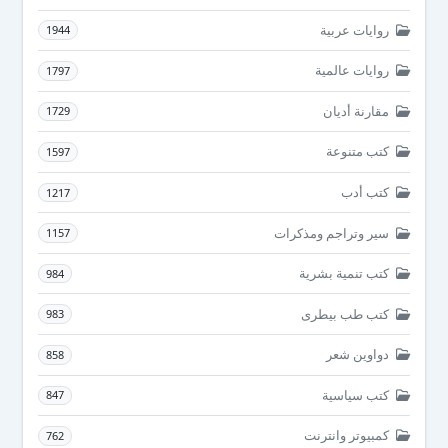
روايات عربية
1944
روايات عالمية
1797
مقارنة أديان
1729
كتب متنوعة
1597
كتب أدب
1217
سير وتراجم ومذكرات
1157
كتب تنمية بشرية
984
كتب طب بيطرى
983
دواوين شعر
858
كتب سياسية
847
كمبيوتر وانترنت
762