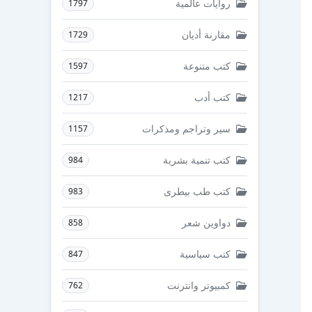
روايات عالمية
1797
مقارنة أديان
1729
كتب متنوعة
1597
كتب أدب
1217
سير وتراجم ومذكرات
1157
كتب تنمية بشرية
984
كتب طب بيطرى
983
دواوين شعر
858
كتب سياسية
847
كمبيوتر وانترنت
762