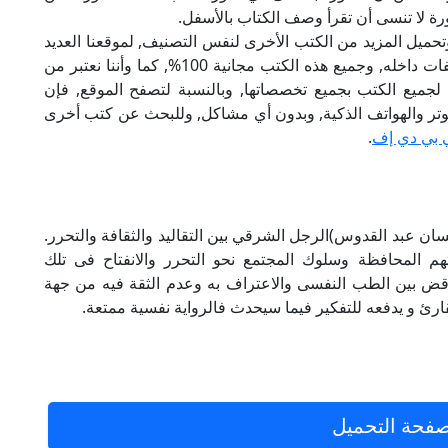
ة لا تنسى أن تقرأ وصف الكتاب بالأسفل.
تحميل المزيد من الكتب الأخرى لنفس التصنيف, لموقعنا العديد
من الكتب الإلكترونية, وتوجد به الكثير من التصنيفات داخله, وجميع هذه الكتب مجانية 100%, كما وأننا نعتبر من
لجميع الكتب بجميع تخصصاتها, وبالنسبة لتصفح الموقع, فإن
 على الكمبيوتر والهواتف الذكية, وبدون أي مشاكل, وللبحث عن كتب أخرى
 بي دي إف
.
الة الدكتور حسن pdf تأليف (إحسان عبد القدوس)الرجل الشرقي بين التقاليد والثقافة والتحرر.
هم المحافظة وسلوك المجتمع نحو التحرر والانفتاح فى تلك
تناقض بين الطب النفسى والاعتراف به وعدم الثقة فيه من جهة
قارئ و يدفعه للتفكير فيما سيحدث فالرواية نفسية ممتعة.
فحة التحميل