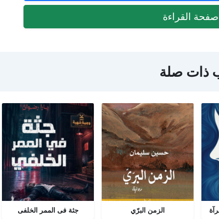
فحة القراءة
 ذات صلة
رآة
الزمن البرّي
جثة فى الممر الخلفى