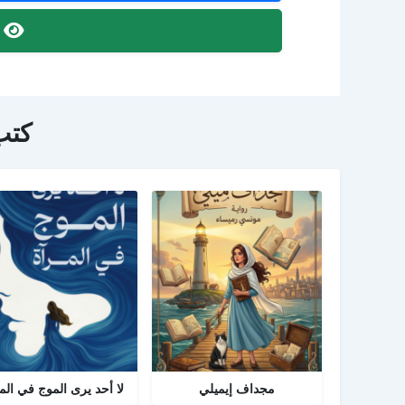
ص
كتب
مجداف إيميلي
لا أحد يرى الموج في الم