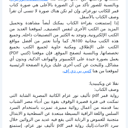
وبالنسبة للصور تأكد من أن الصورة بالأعلى هي صورة كتاب
قمر للكاتب نورعزام, وإن لم تكن هناك صورة لا تنسى أن تقرأ
وصف الكتاب بالأسفل.
إذا إستمتعت بقراءة الكتاب يمكنك أيضاً مشاهدة وتحميل
المزيد من الكتب الأخرى لنفس التصنيف, لموقعنا العديد من
الكتب الإلكترونية, وتوجد به الكثير من التصنيفات داخله, وجميع
هذه الكتب مجانية 100%, كما وأننا نعتبر من أفضل مواقع
الكتب على الإطلاق, ومكتبة حاوية لجميع الكتب بجميع
تخصصاتها, وبالنسبة لتصفح الموقع, فإن موقعنا (كتبي PDF)
يعمل بصورة جيدة على الكمبيوتر والهواتف الذكية, وبدون أي
مشاكل, وللبحث عن كتب أخرى عليك بزيارة الصفحة الرئيسية
لموقعنا من هنا
كتبي بي دي إف
.
نقلا عن ويكيبيديا:
وصف الكتاب:
رواية قمر pdf تأليف نور عزام الكاتبة المصرية الشابة التى
تمكنت فى فترة قصيرة الوقوف بقوة بين أدباء مصر الشباب
بما قدمته من أعمال روائية مميزة، تميزت باستخدام السرد
السلس واللغة الراقية البسيطة مبتعدة عن السطحية و الابتذال
متجنبة للغموض و الرتابة التى يقع فيه عديد من الروائين خلال
سرد الاحداث.إليك رواية قمر pdf تأليف نور عزام، إستمتع