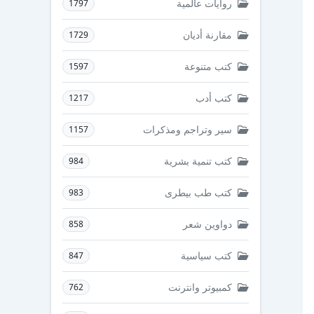
روايات عالمية
1797
مقارنة أديان
1729
كتب متنوعة
1597
كتب أدب
1217
سير وتراجم ومذكرات
1157
كتب تنمية بشرية
984
كتب طب بيطرى
983
دواوين شعر
858
كتب سياسية
847
كمبيوتر وانترنت
762