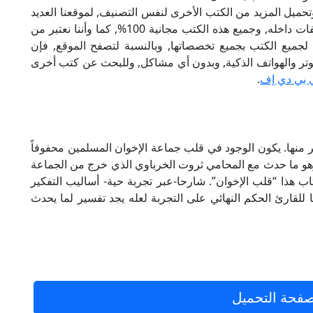
تحميل المزيد من الكتب الأخرى لنفس التصنيف, لموقعنا العديد
من الكتب الإلكترونية, وتوجد به الكثير من التصنيفات داخله, وجميع هذه الكتب مجانية 100%, كما وأننا نعتبر من
لجميع الكتب بجميع تخصصاتها, وبالنسبة لتصفح الموقع, فإن
 على الكمبيوتر والهواتف الذكية, وبدون أي مشاكل, وللبحث عن كتب أخرى
 بي دي إف
.
 منها. يكون الوجود في قلب جماعة الإخوان المسلمين محفوفاً
هو ما حدث مع المحامي ثروت الخرباوي الذي خرج من الجماعة
وى قصته في الكتاب هذا “قلب الإخوان”. شارحا-عبر تجربة حية- أساليب التفكير
 للقارئ الحكم النهائي على التجربة لعله يجد تفسير لما يحدث
فحة التحميل