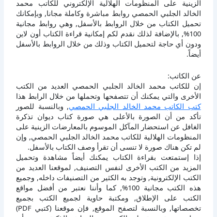
الزينية على المنظومات الهلالية الإلكتروني للكاتب محمد
الخالد الجلبي الحمصي روابط مباشرة وكاملة مجانا, وبإمكانك
تحميل الكتاب من خلال الروابط بالأسفل, وهي روابط مجانية
100%, بالإضافة لذلك نقدم لكم إمكانية قراءة الكتاب أون لاين
ودون أي حاجة لتحميل الكتاب وذلك من خلال الروابط بالأسفل
أيضاً.
عن الكاتب:
إن للكاتب محمد الخالد الجلبي الحمصي العديد من الكتب
الأخرى والتي يمكنك أن تتصفحها وتحملها من خلال الرابط هذا
كتب الكاتب محمد الخالد الجلبي الحمصي
, وبالنسبة للصور
تأكد من أن الصورة بالأعلى هي صورة كتاب ديوان تذكرة
الغافل عن استحضار المآكل الموسوم بالمعارضات الزينية على
المنظومات الهلالية للكاتب محمد الخالد الجلبي الحمصي, وإن
لم تكن هناك صورة لا تنسى أن تقرأ وصف الكتاب بالأسفل.
إذا إستمتعت بقراءة الكتاب يمكنك أيضاً مشاهدة وتحميل
المزيد من الكتب الأخرى لنفس التصنيف, لموقعنا العديد من
الكتب الإلكترونية, وتوجد به الكثير من التصنيفات داخله, وجميع
هذه الكتب مجانية 100%, كما وأننا نعتبر من أفضل مواقع
الكتب على الإطلاق, ومكتبة حاوية لجميع الكتب بجميع
تخصصاتها, وبالنسبة لتصفح الموقع, فإن موقعنا (كتبي PDF)