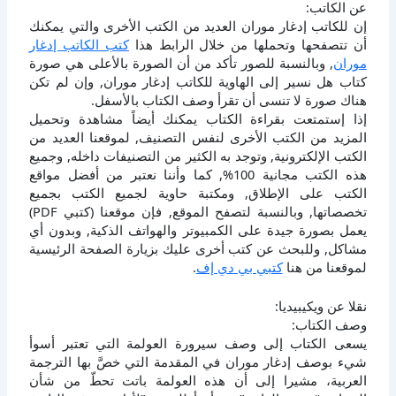
عن الكاتب:
إن للكاتب إدغار موران العديد من الكتب الأخرى والتي يمكنك
أن تتصفحها وتحملها من خلال الرابط هذا
كتب الكاتب إدغار
موران
, وبالنسبة للصور تأكد من أن الصورة بالأعلى هي صورة
كتاب هل نسير إلى الهاوية للكاتب إدغار موران, وإن لم تكن
هناك صورة لا تنسى أن تقرأ وصف الكتاب بالأسفل.
إذا إستمتعت بقراءة الكتاب يمكنك أيضاً مشاهدة وتحميل
المزيد من الكتب الأخرى لنفس التصنيف, لموقعنا العديد من
الكتب الإلكترونية, وتوجد به الكثير من التصنيفات داخله, وجميع
هذه الكتب مجانية 100%, كما وأننا نعتبر من أفضل مواقع
الكتب على الإطلاق, ومكتبة حاوية لجميع الكتب بجميع
تخصصاتها, وبالنسبة لتصفح الموقع, فإن موقعنا (كتبي PDF)
يعمل بصورة جيدة على الكمبيوتر والهواتف الذكية, وبدون أي
مشاكل, وللبحث عن كتب أخرى عليك بزيارة الصفحة الرئيسية
لموقعنا من هنا
كتبي بي دي إف
.
نقلا عن ويكيبيديا:
وصف الكتاب:
يسعى الكتاب إلى وصف سيرورة العولمة التي تعتبر أسوأ
شيء بوصف إدغار موران في المقدمة التي خصَّ بها الترجمة
العربية، مشيرا إلى أن هذه العولمة باتت تحطّ من شأن