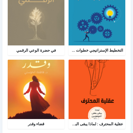
التخطيط الإستراتيجي خطوات ومعرفة: الدليل الإرشادي والبرنامج العملي للتخطيط
في حضرة الوعي الرقمي
عقلية المحترف : لماذا يبقى البعض هواة رغم الموهبة؟
قضاء وقدر