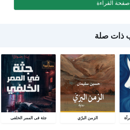
فحة القراءة
 ذات صلة
رآة
الزمن البرّي
جثة فى الممر الخلفى