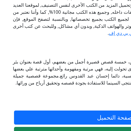
تحميل المزيد من الكتب الأخرى لنفس التصنيف, لموقعنا العديد
من الكتب الإلكترونية, وتوجد به الكثير من التصنيفات داخله, وجميع هذه الكتب مجانية 100%, كما وأننا نعتبر من
لجميع الكتب بجميع تخصصاتها, وبالنسبة لتصفح الموقع, فإن
 على الكمبيوتر والهواتف الذكية, وبدون أي مشاكل, وللبحث عن كتب أخرى
 بي دي إف
.
إحسان عبد القدوس، خمسة قصص قصيرة أجمل من بعضهم، أول قصة بعنوان بئر
لذى تحولت إليه، فهي مرتبة ومفهومة وأحداثها مترتبة علي بعضها
ية، دائما إحسان عبد القدوس رائع.مجموعة قصصية جميلة
تجى السينما للاستفادة بجودة قصصه وتحقيق أرباح من ورائها.
فحة التحميل