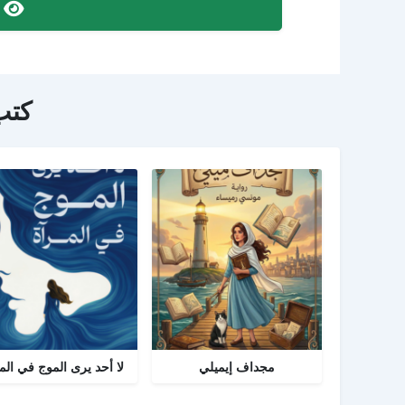
ص
كتب
مجداف إيميلي
لا أحد يرى الموج في الم