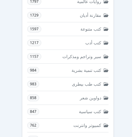
روايات عالمية
1797
مقارنة أديان
1729
كتب متنوعة
1597
كتب أدب
1217
سير وتراجم ومذكرات
1157
كتب تنمية بشرية
984
كتب طب بيطرى
983
دواوين شعر
858
كتب سياسية
847
كمبيوتر وانترنت
762