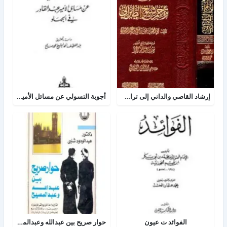
إرشاد القاصي والداني إلى تراجم شيوخ الطبراني
أجوبة التسولي عن مسائل الأمير عبد القادر في الجهاد
الفوائد ت عيون
حوار صريح بين عبدالله وعبدالمسيح