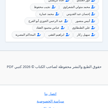
أنور الجندي
أجاثا كريستي
محمد متولي الشعراوي
نجيب محفوظ
إحسان عبد القدوس
محمد عمارة
أنيس منصور
عبد الرحمن الجوزي أبو الفرج
علي الطنطاوي
عباس محمود العقاد
سهيل زكار
ابراهيم الفقى
المحاكم المصرية
حقوق الطبع والنشر محفوظة لصاحب الكتاب © 2026 كتبي PDF
إتصل بنا
سياسة الخصوصية