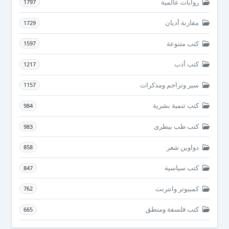
روايات عالمية
1797
مقارنة أديان
1729
كتب متنوعة
1597
كتب أدب
1217
سير وتراجم ومذكرات
1157
كتب تنمية بشرية
984
كتب طب بيطرى
983
دواوين شعر
858
كتب سياسية
847
كمبيوتر وانترنت
762
كتب فلسفة ومنطق
665