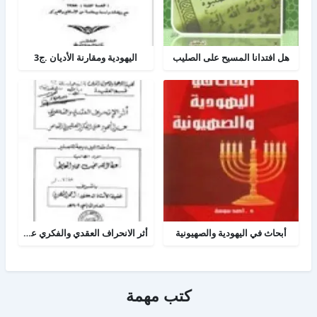
هل افتدانا المسيح على الصليب
اليهودية ومقارنة الأديان .ج3
أبحاث في اليهودية والصهيونية
أثر الانحراف العقدي والفكري عند اليهود على الفكر الصهيوني المعاصر
كتب مهمة