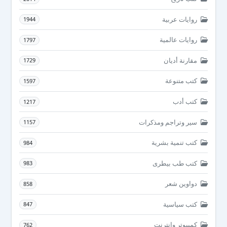
روايات عربية
1944
روايات عالمية
1797
مقارنة أديان
1729
كتب متنوعة
1597
كتب أدب
1217
سير وتراجم ومذكرات
1157
كتب تنمية بشرية
984
كتب طب بيطرى
983
دواوين شعر
858
كتب سياسية
847
كمبيوتر وانترنت
762