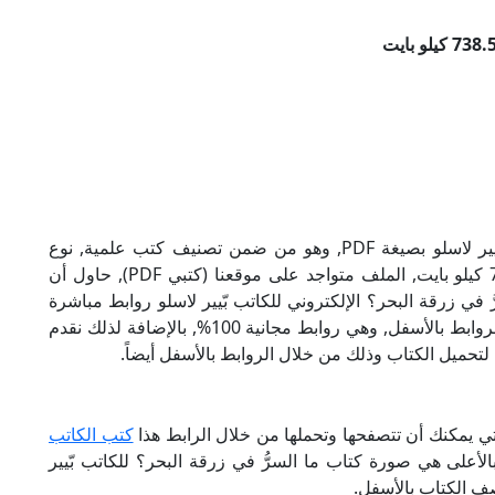
تحميل كتاب ما السرُّ في زرقة البحر؟ للكاتب بّيير لاسلو بصيغة PDF, وهو من ضمن تصنيف كتب علمية, نوع
الملف عند التحميل سيكون pdf, وحجمه 738.51 كيلو بايت, الملف متواجد على موقعنا (كتبي PDF), حاول أن
), إن لكتاب ما السرُّ في زرقة البحر؟ الإلكتروني للكاتب بّيير لاسلو روابط مباشرة
وكاملة مجانا, وبإمكانك تحميل الكتاب من خلال الروابط بالأسفل, وهي روابط مجانية 100%, بالإضافة لذلك نقدم
لتحميل الكتاب وذلك من خلال الروابط بالأسفل أيضاً.
لتي يمكنك أن تتصفحها وتحملها من خلال الرابط هذا
كتب الكاتب
الأعلى هي صورة كتاب ما السرُّ في زرقة البحر؟ للكاتب بّيير
صف الكتاب بالأسفل.