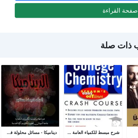
فحة القراءة
 ذات صلة
شرح مبسط للكمياء العامة college chemistry
ديناميكا - مسائل محلولة في الحركة الخطية