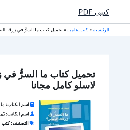
خطي
كتبي PDF
لى
لمحتوى
الرئيسية
كتب علمية
تحميل كتاب ما السرُّ في زرقة البحر؟ PDF تأليف بّيير لاسلو كام
لاسلو كامل مجانا
اسم الكتاب: ما ا
اسم الكاتب: بّيي
التصنيف: كتب ع