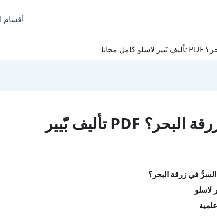
أقسام ا
ل مجانا
تحميل كتاب ما السرُّ في زرقة البحر؟ PDF تأليف بّيير
لسرُّ في زرقة البحر؟
ر لاسلو
لمية