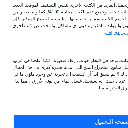
تحميل المزيد من الكتب الأخرى لنفس التصنيف, لموقعنا العديد
من الكتب الإلكترونية, وتوجد به الكثير من التصنيفات داخله, وجميع هذه الكتب مجانية 100%, كما وأننا نعتبر من
لجميع الكتب بجميع تخصصاتها, وبالنسبة لتصفح الموقع, فإن
 على الكمبيوتر والهواتف الذكية, وبدون أي مشاكل, وللبحث عن كتب أخرى
 بي دي إف
.
أليف (بيير لاسلو)لو كانت توجد في البحار حبات زرقاء صغيرة ، لكنا أفلحنا في عزلها
مناهج استخراج الملح التي أمدتنا بخبرة كبرى في هذا المجال
ه ذاك ؟ لم يسبق أبداً أن كشفت أي تجربة عن وجود ملوّن ما في
د أثره ، حيث أنه يستحيل غسل الماء من لونه الأزرق ، مما يدل
رى البحر أمامنا
فحة التحميل