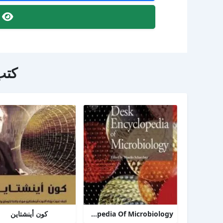
ص
كتب
TheDesk Encyclopedia Of Microbiology
كون أينشتاين