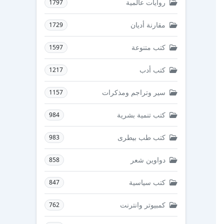
روايات عالمية
1797
مقارنة أديان
1729
كتب متنوعة
1597
كتب أدب
1217
سير وتراجم ومذكرات
1157
كتب تنمية بشرية
984
كتب طب بيطرى
983
دواوين شعر
858
كتب سياسية
847
كمبيوتر وانترنت
762