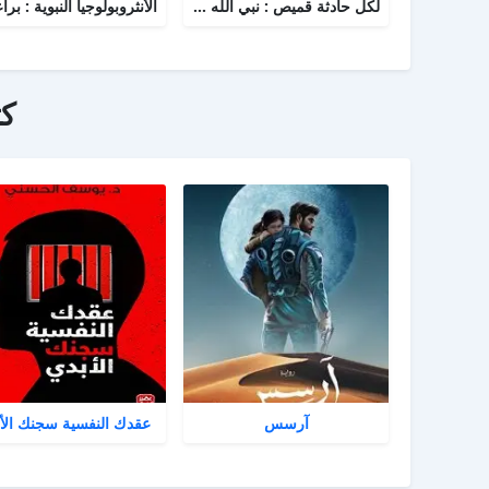
لكل حادثة قميص : نبي الله يوسف - نظرية القمصان الستة في قراءة القصة القرآنية
ك
آرسس
عقدك النفسية سجنك الأ