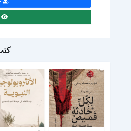
ص
ص
كتب