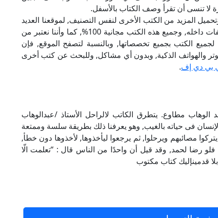
 لا تنسى أن تقرأ وصف الكتاب بالأسفل.
تحميل المزيد من الكتب الأخرى لنفس التصنيف, لموقعنا العديد
من الكتب الإلكترونية, وتوجد به الكثير من التصنيفات داخله, وجميع هذه الكتب مجانية 100%, كما وأننا نعتبر من
لجميع الكتب بجميع تخصصاتها, وبالنسبة لتصفح الموقع, فإن
 على الكمبيوتر والهواتف الذكية, وبدون أي مشاكل, وللبحث عن كتب أخرى
 بي دي إف
.
pdf تأليف الكاتب عبد الوهاب مطاوع. يتطرق الكاتب لالراحل الأستاذ /عبدالوهاب
إنسان فى حياته بالغيب, وهو يعرفنا ذلك بطريقة سلسة وممتعة
 يتركوا مصائبهم ويرحلوا, ثم يرجعوا ليأخذوها, لأخذوها دون خطأ,
فلو رضا لحمد, وقد قيل أن واحدًا من الناس قال : “تعلمت الّا
لا قدمينإليك كتاب مكتوب