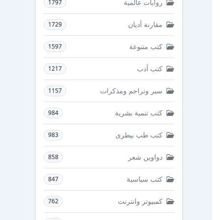
روايات عالمية
1797
مقارنة أديان
1729
كتب متنوعة
1597
كتب أدب
1217
سير وتراجم ومذكرات
1157
كتب تنمية بشرية
984
كتب طب بيطرى
983
دواوين شعر
858
كتب سياسية
847
كمبيوتر وانترنت
762