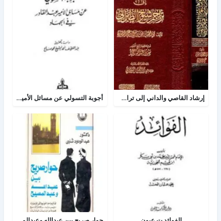
إرشاد القاصي والداني إلى تراجم شيوخ الطبراني
أجوبة التسولي عن مسائل الأمير عبد القادر في الجهاد
الفوائد ت عيون
حوار صريح بين عبدالله وعبدالمسيح