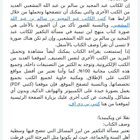
إن للكاتب عبد المجيد بن سالم بن عبد الله المشعبي العديد
من الكتب الأخرى والتي يمكنك أن تتصفحها وتحملها من خلال
الرابط هذا
كتب الكاتب عبد المجيد بن سالم بن عبد الله
المشعبي
, وبالنسبة للصور تأكد من أن الصورة بالأعلى هي
صورة كتاب منهج ابن تيمية في مسألة التكفير للكاتب عبد
المجيد بن سالم بن عبد الله المشعبي, وإن لم تكن هناك صورة
لا تنسى أن تقرأ وصف الكتاب بالأسفل.
إذا إستمتعت بقراءة الكتاب يمكنك أيضاً مشاهدة وتحميل
المزيد من الكتب الأخرى لنفس التصنيف, لموقعنا العديد من
الكتب الإلكترونية, وتوجد به الكثير من التصنيفات داخله, وجميع
هذه الكتب مجانية 100%, كما وأننا نعتبر من أفضل مواقع
الكتب على الإطلاق, ومكتبة حاوية لجميع الكتب بجميع
تخصصاتها, وبالنسبة لتصفح الموقع, فإن موقعنا (كتبي PDF)
يعمل بصورة جيدة على الكمبيوتر والهواتف الذكية, وبدون أي
مشاكل, وللبحث عن كتب أخرى عليك بزيارة الصفحة الرئيسية
لموقعنا من هنا
كتبي بي دي إف
.
نقلا عن ويكيبيديا:
وصف الكتاب:
تعتبر مسألة التكفير من ابرز المسائل التي تتضح فيها وسطية
أهل السنة والجماعة، حيث لم يكونوا مثل المرجئة التي فرطت