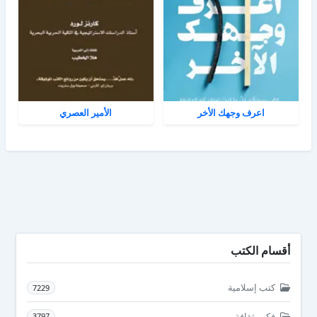
اعرف وجهك الأخر
الأمير العصري
أقسام الكتب
كتب إسلامية
7229
فكر وثقافة
3797