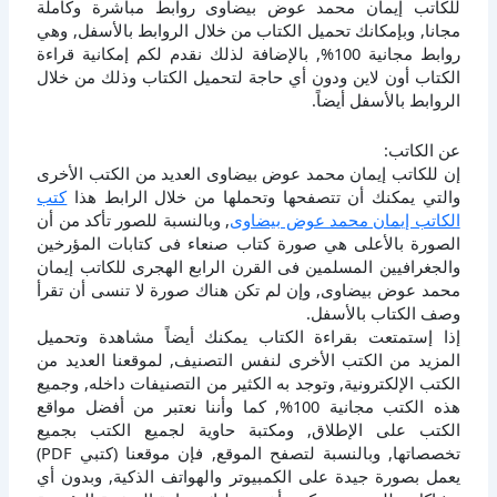
للكاتب إيمان محمد عوض بيضاوى روابط مباشرة وكاملة
مجانا, وبإمكانك تحميل الكتاب من خلال الروابط بالأسفل, وهي
روابط مجانية 100%, بالإضافة لذلك نقدم لكم إمكانية قراءة
الكتاب أون لاين ودون أي حاجة لتحميل الكتاب وذلك من خلال
الروابط بالأسفل أيضاً.
عن الكاتب:
إن للكاتب إيمان محمد عوض بيضاوى العديد من الكتب الأخرى
والتي يمكنك أن تتصفحها وتحملها من خلال الرابط هذا
كتب
الكاتب إيمان محمد عوض بيضاوى
, وبالنسبة للصور تأكد من أن
الصورة بالأعلى هي صورة كتاب صنعاء فى كتابات المؤرخين
والجغرافيين المسلمين فى القرن الرابع الهجرى للكاتب إيمان
محمد عوض بيضاوى, وإن لم تكن هناك صورة لا تنسى أن تقرأ
وصف الكتاب بالأسفل.
إذا إستمتعت بقراءة الكتاب يمكنك أيضاً مشاهدة وتحميل
المزيد من الكتب الأخرى لنفس التصنيف, لموقعنا العديد من
الكتب الإلكترونية, وتوجد به الكثير من التصنيفات داخله, وجميع
هذه الكتب مجانية 100%, كما وأننا نعتبر من أفضل مواقع
الكتب على الإطلاق, ومكتبة حاوية لجميع الكتب بجميع
تخصصاتها, وبالنسبة لتصفح الموقع, فإن موقعنا (كتبي PDF)
يعمل بصورة جيدة على الكمبيوتر والهواتف الذكية, وبدون أي