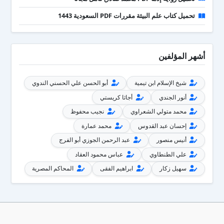
تحميل كتاب علم البيئة مقررات PDF السعودية 1443
أشهر المؤلفين
شيخ الإسلام ابن تيمية
أبو الحسن علي الحسني الندوي
أنور الجندي
أجاثا كريستي
محمد متولي الشعراوي
نجيب محفوظ
إحسان عبد القدوس
محمد عمارة
أنيس منصور
عبد الرحمن الجوزي أبو الفرج
علي الطنطاوي
عباس محمود العقاد
سهيل زكار
ابراهيم الفقى
المحاكم المصرية