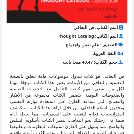
اسم الكتاب: فن التعافي
اسم الكاتب: Thought Catalog
التصنيف: علم نفس واجتماع
اللغة: العربية
حجم الكتاب: 40.47 ميجا بايت
فن التعافي هو كتاب يتناول موضوعات هامة تتعلق بالصحة
النفسية والتعافي من الأزمات. يعتبر هذا الكتاب مرجعًا مهمًا
لكل من يسعى لفهم كيفية التعامل مع التحديات النفسية
والضغوطات اليومية. يتضمن الكتاب مجموعة من الأفكار
والنصائح التي تساعد القارئ على استعادة توازنه النفسي
وتحقيق السلام الداخلي. من خلال قراءة هذا الكتاب، ستكتشف
استراتيجيات فعالة للتغلب على الصعوبات، مما يجعله أداة
قيمة في رحلتك نحو التعافي. يتميز الكتاب بأسلوبه السلس
والواضح، مما يسهل على القارئ استيعاب المعلومات وتطبيقها
في حياته اليومية. بالإضافة إلى ذلك، يقدم الكتاب أمثلة واقعية