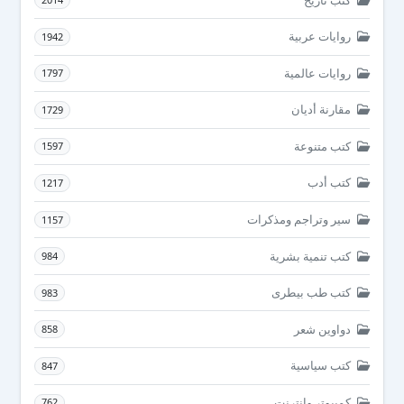
روايات عربية
1942
روايات عالمية
1797
مقارنة أديان
1729
كتب متنوعة
1597
كتب أدب
1217
سير وتراجم ومذكرات
1157
كتب تنمية بشرية
984
كتب طب بيطرى
983
دواوين شعر
858
كتب سياسية
847
كمبيوتر وانترنت
762