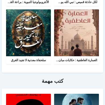
لكل حادثة قميص : نبي الله يوسف - نظرية القمصان الستة في قراءة القصة القرآنية
الأنثروبولوجيا النبوية : براعة القائد في دراسة الفرد والمجتمع
العمارة العاطفية : حكايات مبان شيدن من أجل الحب
سلحفاة معدنية لا تجيد الغرق
كتب مهمة