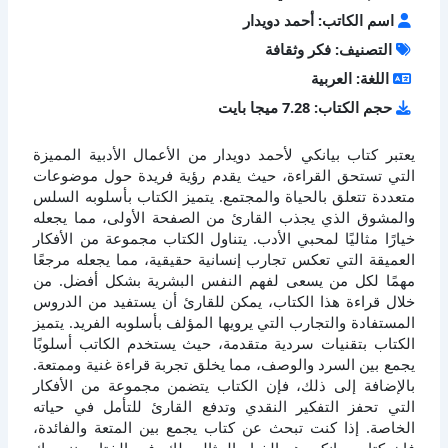
اسم الكاتب: أحمد دويدار
التصنيف: فكر وثقافة
اللغة: العربية
حجم الكتاب: 7.28 ميجا بايت
يعتبر كتاب بيانكي لأحمد دويدار من الأعمال الأدبية المميزة
التي تستحق القراءة، حيث يقدم رؤية فريدة حول موضوعات
متعددة تتعلق بالحياة والمجتمع. يتميز الكتاب بأسلوبه السلس
والمشوق الذي يجذب القارئ من الصفحة الأولى، مما يجعله
خيارًا مثاليًا لمحبي الأدب. يتناول الكتاب مجموعة من الأفكار
العميقة التي تعكس تجارب إنسانية حقيقية، مما يجعله مرجعًا
مهمًا لكل من يسعى لفهم النفس البشرية بشكل أفضل. من
خلال قراءة هذا الكتاب، يمكن للقارئ أن يستفيد من الدروس
المستفادة والتجارب التي يرويها المؤلف بأسلوبه الفريد. يتميز
الكتاب بتقنيات سردية متقدمة، حيث يستخدم الكاتب أسلوبًا
يجمع بين السرد والوصف، مما يخلق تجربة قراءة غنية وممتعة.
بالإضافة إلى ذلك، فإن الكتاب يتضمن مجموعة من الأفكار
التي تحفز التفكير النقدي وتدفع القارئ للتأمل في حياته
الخاصة. إذا كنت تبحث عن كتاب يجمع بين المتعة والفائدة،
فإن كتاب بيانكي هو الخيار المثالي لك. في الختام، ننصحك