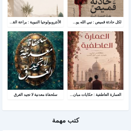
لكل حادثة قميص : نبي الله يوسف - نظرية القمصان الستة في قراءة القصة القرآنية
الأنثروبولوجيا النبوية : براعة القائد في دراسة الفرد والمجتمع
العمارة العاطفية : حكايات مبان شيدن من أجل الحب
سلحفاة معدنية لا تجيد الغرق
كتب مهمة