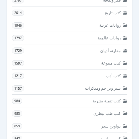
فكر وثقافة
3797
كتب تاريخ
2014
روايات عربية
1946
روايات عالمية
1797
مقارنة أديان
1729
كتب متنوعة
1597
كتب أدب
1217
سير وتراجم ومذكرات
1157
كتب تنمية بشرية
984
كتب طب بيطرى
983
دواوين شعر
859
كتب سياسية
847