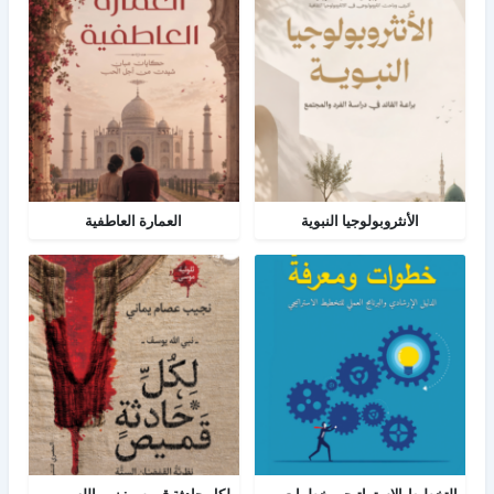
الأنثروبولوجيا النبوية
العمارة العاطفية
التخطيط الإستراتيجي خطوات ومعرفة
لكل حادثة قميص : نبي الله يوسف - نظرية القمصان الستة في قراءة القصة القرآنية