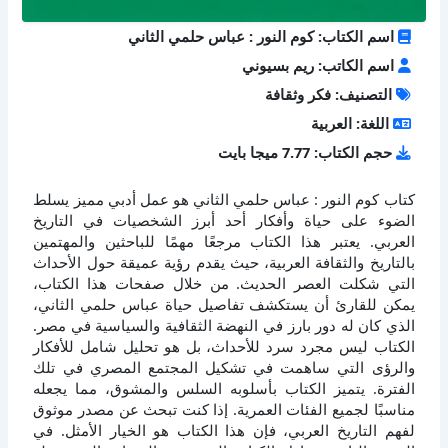
اسم الكتاب: كوم النور : عباس حلمي الثاني
اسم الكاتب: ريم بسيوني
التصنيف: فكر وثقافة
اللغة: العربية
حجم الكتاب: 7.77 ميجا بايت
كتاب كوم النور : عباس حلمي الثاني هو عمل أدبي مميز يسلط
الضوء على حياة وأفكار أحد أبرز الشخصيات في التاريخ
العربي. يعتبر هذا الكتاب مرجعًا مهمًا للباحثين والمهتمين
بالتاريخ والثقافة العربية، حيث يقدم رؤية عميقة حول الأحداث
التي شكلت العصر الحديث. من خلال صفحات هذا الكتاب،
يمكن للقارئ أن يستكشف تفاصيل حياة عباس حلمي الثاني،
الذي كان له دور بارز في النهضة الثقافية والسياسية في مصر.
الكتاب ليس مجرد سرد للأحداث، بل هو تحليل شامل للأفكار
والرؤى التي ساهمت في تشكيل المجتمع المصري في تلك
الفترة. يتميز الكتاب بأسلوبه السلس والمشوق، مما يجعله
مناسبًا لجميع الفئات العمرية. إذا كنت تبحث عن مصدر موثوق
لفهم التاريخ العربي، فإن هذا الكتاب هو الخيار الأمثل. في