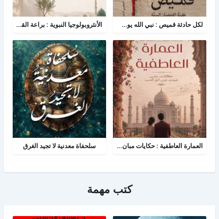
لكل حادثة قميص : نبي الله يوسف - نظرية القمصان الستة في قراءة القصة القرآنية
الأنثروبولوجيا النبوية : براعة القائد في دراسة الفرد والمجتمع
العمارة العاطفية : حكايات مبان شيدن من أجل الحب
سلحفاة معدنية لا تجيد الغرق
كتب مهمة