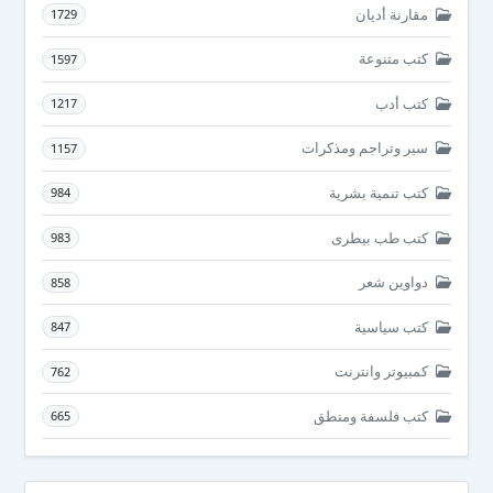
مقارنة أديان
1729
كتب متنوعة
1597
كتب أدب
1217
سير وتراجم ومذكرات
1157
كتب تنمية بشرية
984
كتب طب بيطرى
983
دواوين شعر
858
كتب سياسية
847
كمبيوتر وانترنت
762
كتب فلسفة ومنطق
665