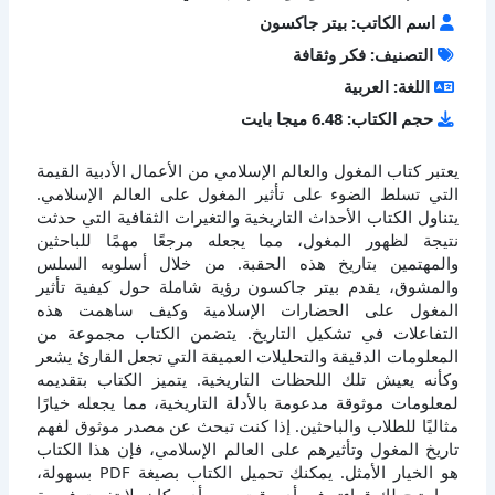
اسم الكاتب: بيتر جاكسون
التصنيف: فكر وثقافة
اللغة: العربية
حجم الكتاب: 6.48 ميجا بايت
يعتبر كتاب المغول والعالم الإسلامي من الأعمال الأدبية القيمة
التي تسلط الضوء على تأثير المغول على العالم الإسلامي.
يتناول الكتاب الأحداث التاريخية والتغيرات الثقافية التي حدثت
نتيجة لظهور المغول، مما يجعله مرجعًا مهمًا للباحثين
والمهتمين بتاريخ هذه الحقبة. من خلال أسلوبه السلس
والمشوق، يقدم بيتر جاكسون رؤية شاملة حول كيفية تأثير
المغول على الحضارات الإسلامية وكيف ساهمت هذه
التفاعلات في تشكيل التاريخ. يتضمن الكتاب مجموعة من
المعلومات الدقيقة والتحليلات العميقة التي تجعل القارئ يشعر
وكأنه يعيش تلك اللحظات التاريخية. يتميز الكتاب بتقديمه
لمعلومات موثوقة مدعومة بالأدلة التاريخية، مما يجعله خيارًا
مثاليًا للطلاب والباحثين. إذا كنت تبحث عن مصدر موثوق لفهم
تاريخ المغول وتأثيرهم على العالم الإسلامي، فإن هذا الكتاب
هو الخيار الأمثل. يمكنك تحميل الكتاب بصيغة PDF بسهولة،
مما يتيح لك قراءته في أي وقت ومن أي مكان. لا تفوت فرصة