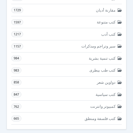
مقارنة أديان
1729
كتب متنوعة
1597
كتب أدب
1217
سير وتراجم ومذكرات
1157
كتب تنمية بشرية
984
كتب طب بيطرى
983
دواوين شعر
858
كتب سياسية
847
كمبيوتر وانترنت
762
كتب فلسفة ومنطق
665