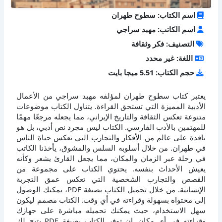
اسم الكتاب: سطوح طهران
اسم الكاتب: مهبد سراجي
التصنيف: فكر وثقافة
اللغة: غير محدد
حجم الكتاب: 5.51 ميجا بايت
يعتبر كتاب سطوح طهران لمؤلفه مهبد سراجي من الأعمال
الأدبية المميزة التي تستحق القراءة. يتناول الكتاب موضوعات
متنوعة تعكس الثقافة والتاريخ الإيراني، مما يجعله مرجعًا مهمًا
للمهتمين بالأدب الفارسي. الكتاب ليس مجرد نص أدبي، بل هو
نافذة على عالم من الأفكار والتجارب التي تعكس حياة الناس
في طهران. من خلال أسلوبه السلس والمشوق، يأخذنا الكاتب
في رحلة عبر الزمان والمكان، مما يجعل القارئ يشعر وكأنه
يعيش الأحداث بنفسه. يحتوي الكتاب على مجموعة من
القصص والتجارب الشخصية التي تعكس عمق التجربة
الإنسانية. من خلال تحميل الكتاب بصيغة PDF، يمكنك الوصول
إلى محتواه بسهولة وقراءته في أي وقت. الكتاب مصمم ليكون
سهل الاستخدام، حيث يمكنك تحميله مباشرة على جهازك
وقراءته في أي مكان. إن توفر الكتاب بصيغة PDF يتيح لك