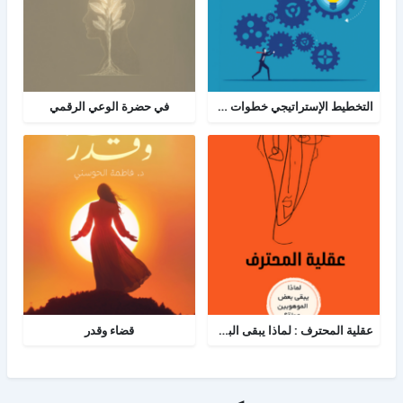
التخطيط الإستراتيجي خطوات ومعرفة: الدليل الإرشادي والبرنامج العملي للتخطيط
في حضرة الوعي الرقمي
عقلية المحترف : لماذا يبقى البعض هواة رغم الموهبة؟
قضاء وقدر