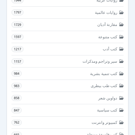
روايات عربية
1944
روايات عالمية
1797
مقارنة أديان
1729
كتب متنوعة
1597
كتب أدب
1217
سير وتراجم ومذكرات
1157
كتب تنمية بشرية
984
كتب طب بيطرى
983
دواوين شعر
858
كتب سياسية
847
كمبيوتر وانترنت
762
كتب فلسفة ومنطق
665