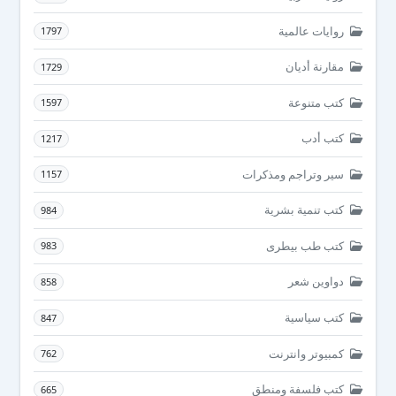
روايات عالمية
1797
مقارنة أديان
1729
كتب متنوعة
1597
كتب أدب
1217
سير وتراجم ومذكرات
1157
كتب تنمية بشرية
984
كتب طب بيطرى
983
دواوين شعر
858
كتب سياسية
847
كمبيوتر وانترنت
762
كتب فلسفة ومنطق
665