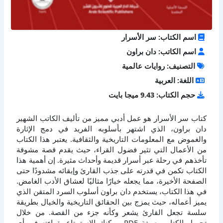
اسم الكتاب: سر الأسرار
اسم الكاتب: دان براون
التصنيف: روايات عالمية
اللغة: العربية
حجم الكتاب: 9.43 ميجا بايت
كتاب سر الأسرار هو عمل أدبي مميز من تأليف الكاتب الشهير
دان براون، الذي اشتهر بأسلوبه الفريد في دمج الإثارة
والغموض مع المعلومات التاريخية والثقافية. يعتبر هذا الكتاب
من الأعمال التي تثير فضول القراء، حيث يقدم قصة مشوقة
تأخذهم في رحلة عبر أسرار قديمة وأحداث مثيرة. إن أهمية هذا
الكتاب تكمن في قدرته على جذب القارئ وإبقائه مشدودًا حتى
الصفحة الأخيرة، مما يجعله خيارًا مثاليًا لعشاق الأدب الغامض.
في هذا الكتاب، يستخدم دان براون أسلوب السرد المتقن الذي
يميز أعماله، حيث يمزج بين الحقائق التاريخية والخيال بطريقة
سلسة تجعل القارئ يشعر وكأنه جزء من القصة. من خلال
تحميل الكتاب بصيغة PDF، يمكنك الاستمتاع بقراءته في أي