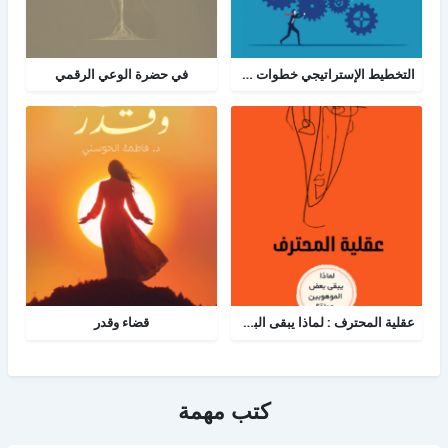
التخطيط الإستراتيجي خطوات ومعرفة: الدليل الإرشادي والبرنامج العملي للتخطيط
في حضرة الوعي الرقمي
عقلية المحترف : لماذا يبقى البعض هواة رغم الموهبة؟
قضاء وقدر
كتب مهمة