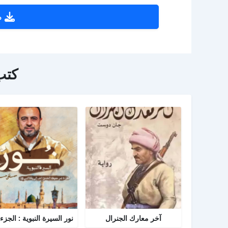
ص
كتب
آخر معارك الجنرال