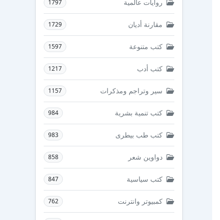
روايات عالمية
1797
مقارنة أديان
1729
كتب متنوعة
1597
كتب أدب
1217
سير وتراجم ومذكرات
1157
كتب تنمية بشرية
984
كتب طب بيطرى
983
دواوين شعر
858
كتب سياسية
847
كمبيوتر وانترنت
762