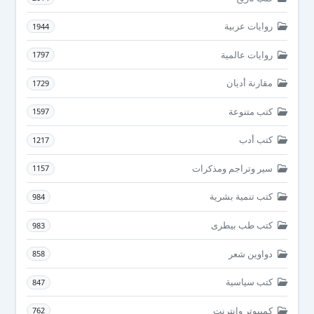
روايات عربية
1944
روايات عالمية
1797
مقارنة أديان
1729
كتب متنوعة
1597
كتب أدب
1217
سير وتراجم ومذكرات
1157
كتب تنمية بشرية
984
كتب طب بيطرى
983
دواوين شعر
858
كتب سياسية
847
كمبيوتر وانترنت
762