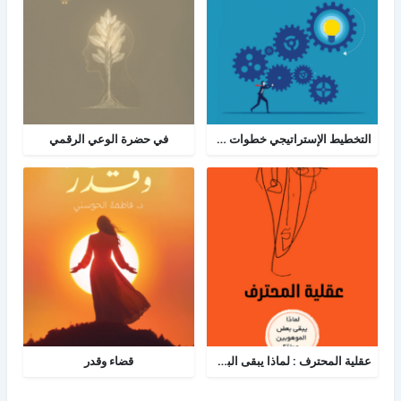
التخطيط الإستراتيجي خطوات ومعرفة: الدليل الإرشادي والبرنامج العملي للتخطيط
في حضرة الوعي الرقمي
عقلية المحترف : لماذا يبقى البعض هواة رغم الموهبة؟
قضاء وقدر