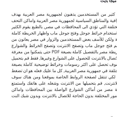
 كثير من المستخدمين يذهبون لجمهورية مصر العربية بهدف
افية والمناطق السياسية لجمهورية مصر العربية واماكن التحف
تلفة التي تؤدي الى المحافظات في مصر, بالطبع يقوم الكثير
استخدام خرائط جوجل وفتح جوجل ماب واظهار الخريطة كاملة
ة ولكن للأسف بعض المستخدمين والزوار في مصر يعانون من
هم فتح جوجل ماب وتصفح الانترنت وتصفح الخرائط والشوارع
والمحافظات, لذلك يرغب المستخدمين بتحميل خريطة مصر بالتفصيل كاملة بصيغة PDF حتى يتمكنوا من معرفة
لاتصال بالانترنت للحصول على الشوارع وغيرها, فقط قم بتحميل
وف تحصل على اكثر رسومات وخرائط توضيحية كاملة بصيغة
ختلفة في جمهورية مصر العربية, كل ما عليك فعله هو ان تضغط
 لكي تنتقل لصفحة الروابط الخاصة بموقعنا ومن هناك سوف
ترنت, قم بتحميلها من الانترنت وشغله على هاتفك واستمتع
طة مصر من أماكن الشوارع الواصلة بين المحافظات واماكن
مور المختلفة بدون الحاجة للاتصال بالانترنت وبدون شبك النت
نت