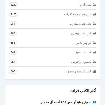
كتب أدب
1217
سير وتراجم ومذكرات
1157
كتب تنمية بشرية
984
كتب طب بيطرى
983
دواوين شعر
858
كتب سياسية
847
كمبيوتر وانترنت
762
كتب فلسفة ومنطق
665
أكثر الكتب قراءة
تحميل رواية آرسس PDF أحمد آل حمدان