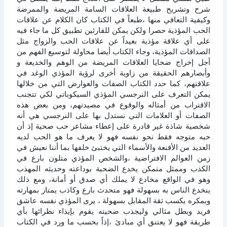
شرح وتشريح طبيعة العلاقات السامة المريضة والممرضة
وكيفية التعافي منها ،طبعاً في الكتاب كان الكلام عن علاقات
الحب المؤذية حصرا ولكن يمكن للقارئين تطبيق كل ما جاء فيه
على أي علاقة مؤذية بعيداً عن علاقات الحب والزواج مثل
الصداقات المؤذية، وجاء الكتاب أيضا محاولة لتوسيع الفهم من
أجل إخراج ضحايا العلاقات المريضة من الوهم والخديعة و
وأبصارهم الحقيقة من زاوية أخرى لرؤية المؤذي الوغد في
علاقتهم، كما حدد الكتاب الصفات والعوارض التي من خلالها
يمكن التعرف على النرجسي المؤذي السيكوباتي لكي تتجنب
الاقتراب من أمثاله والوقوع في مصيدتهم، ومن بعض هذه
الصفات أو العلامات التي نستدل بها على النرجسي هي أنه
شخصية شاذة غير قادرة على إعطاء مشاعر حب صحية إذ أن
حبه متوجه فقط نحو نفسه فهو لا يعرف ما هو الحب لديه
العديد من الأقنعة والأسماء التي يختبئ خلفها بما أننا نعيش في
زمن العوالم الافتراضية ،والشخص المؤذي متلون بارع في
الكذب وممثل متمكن يخدع الضحية بوداعته وحديثه المهذب
وهو في الواقع مخادع لا يملك أي صدق أو أمانة، ومع ذلك
ينخدع الناس به بسهولة فهو متحدث بارع وكاذب يمتاز بمهارته
وبمكره يكسب ثقة المقابل بسهولة ، يرى المؤذي نفسه عاشق
فريد وبطل مثالي وليجذب ضحيته يقوم بإيذاء نظرائها بأي
طريقة فهو لا يعتنق أي مبادئ ،إذاً بحسب ما ورد في الكتاب