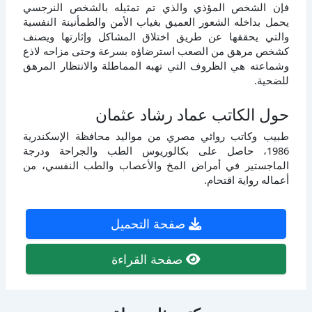
فإن الشخص المؤذي والذي تم تمثيله بالشخص النرجسي
يحمل بداخله الشعور العميق بغياب الأمن والطمأنينة النفسية
والتي يحققها عن طريق اختلاق المشاكل وإثارتها ويصنف
كشخص مرهق من الصعب استرضاؤه بسرعة وحتى مزاحه لاذع
وشماعته هي الظروف التي تهبه المماطلة والانتظار المرهق
للضحية.
حول الكاتب عماد رشاد عثمان
طبيب وكاتب روائي مصري من مواليد محافظة الإسكندرية
1986، حاصل على بكالوريوس الطب والجراحة ودرجة
الماجستير في أمراض المخ والأعصاب والطب النفسي، من
أعماله رواية اقتحام.
صفحة التحميل
صفحة القراءة