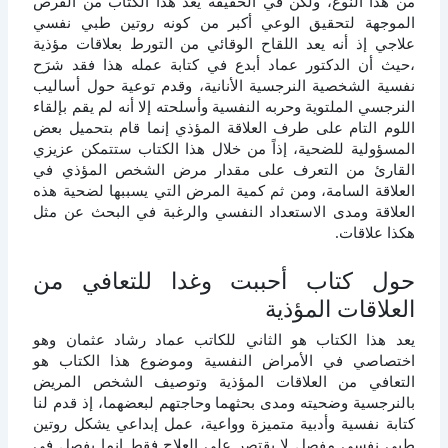
من هذا النوع، ولكن في الحقيقة يعد هذا الكتاب من الفرص
الموجهة لتحقيق الوعي أكبر من كونه روتين طبي نفسي
علاجي إذ أنه يعد اللقاح الوقائي من التورط بعلاقات مؤذية
،حيث أن الدكتور عماد أبدع في كتابة عمله هذا فقد شرَح
نفسية الشخصية النرجسية الأنانية، وقدم توعية حول أساليب
النرجسي الملتوية وحربه النفسية وأسلحته إلا أنه لم يقم بإلقاء
اللوم التام على طرف العلاقة المؤذي إنما قام بتحميل بعض
المسؤولية للضحية، إذاً من خلال هذا الكتاب ستتمكن عزيزي
القارئ من التعرف على مقدار مرض الشخص المؤذي في
العلاقة السامة، ومن ثم كمية المرض التي يسببها لضحية هذه
العلاقة ومدى الاستعداد النفسي والرغبة في البحث عن مثل
هكذا علاقات.
حول كتاب أحببت وغدا للتعافي من
العلاقات المؤذية
يعد هذا الكتاب هو الثاني للكاتب عماد رشاد عثمان وهو
اختصاصي في الأمراض النفسية وموضوع هذا الكتاب هو
التعافي من العلاقات المؤذية وتوصيف الشخص المريض
بالنرجسية وضحيته ومدى بحثهما وحاجتهم لبعضهما، إذ قدم لنا
كتابة نفسية وأدبية متميزة وواعية، عمل إبداعي يشكل روتين
طبي نفسي مفصل لا يقتصر على العلاج فقط إنما يفصل في