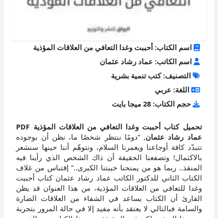
اسم الكتاب: أحببت وغدا التعافي من العلاقات المؤذية
اسم الكاتب: عماد رشاد عثمان
التصنيف: كتب تنمية بشرية
اللغة: عربي
حجم الكتاب: 28 ميجا بايت
تحميل كتاب أحببت وغدا التعافي من العلاقات المؤذية PDF
عماد رشاد عثمان
, “دومًا ننتظر شخصًا ما، نظن أن بوجوده
تتبدّد كافة أوجاعنا ويغمرنا السلام، ونتوهّم أننا حينها سنشعر
بالاكتمال! وتصفعنا الحقيقة أن ذاك الشخص الذي رأينا فيه
المنقذ.. ربما هو من يمنحنا خيبتنا الكبرى..” إقتباس من غلاف
الكتاب الثاني للدكتور الكاتب عماد رشاد عثمان كتاب أحببت
وغدا للتعافي من العلاقات المؤذية، من هذا العنوان قد يظن
القارئ أن الكتاب يساعد في الشفاء من العلاقات الضارة
والسامة فبالتالي لا يعتقد بأنه مفيد إلا في حالة المرور بتجربة