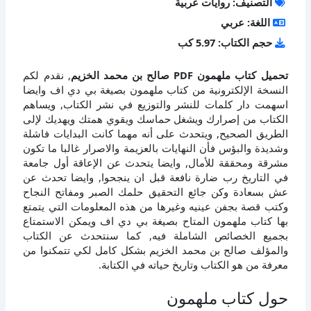
التصنيف: روايات عربية
اللغة: عربي
حجم الكتاب: 5.97 كب
تحميل كتاب ملهمون PDF صالح بن محمد الخزيم
, نقدم لكم
النسخة الإلكترونية من كتاب ملهمون بصيغة بي دي اف وايضا
اسهمت دار كلمات للنشر والتوزيع في نشر الكتاب, ويساهم
الكتاب من إصرارك ويشغل حماسك ويقوي همتك ويهديك لإلى
الطريق الصحيح, ويتحدث على أنه مهما كانت البدايات فاشلة
وشديدة والبؤس فأن النهايات بالعزيمة والاصرار غالبا ما تكون
مشرقة ومحققة للأمال, وايضا يتحدث عن الإعاقة أول جامعة
في التاريخ رب ضارة نافعة قبل ان ينجحوا, وايضا تحدث عن
عش بسعادة وكن جائع التحقيق حلمك الصبر ومفاتح النجاح
وكتب قصة بجفن عينيه وغيرها من هذه المعلومات التي يتمتع
بها كتاب ملهمون المتاح بصيغة بي دي اف ويمكن الاستمتاع
بجميع الخصائص الشاملة فيه, كما سنتحدث عن الكتاب
والمؤلف صالح بن محمد الخزيم بشكل كامل لكي تتمكنوا من
معرفة من هو الكتاب وتاريخ حياته في الكتابة.
حول كتاب ملهمون