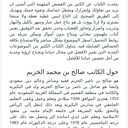
يتحدث الكتاب عن الكثير من القصص الملهمة التي أتمنى ان
تزيد من تفاؤلك وإصرارك وتشعل حماسك وتقوة خمتك وتهديك
إلى الطريق الصحيح, إن الناج ليس عطية تعطة ولا منتجا
يشترى ولا إرثا يوؤث بل هو نتاج عمل جبار وسهر بالليل والنهار
وتدريب واصرار وتحاوز للعقبات وحتى تحقق بعد التوفيق, يعتبر
كتاب ملهمون مجاني ومتاح بدون أموال ويمكن تنزيله من
روابط التحميل اسفل الموضوع بشكل مباشر والاستمتاع بكافة
الخصائص الشاملة فيه, يتناول الكتاب الكثير من الموضوعات
الجدية التي تعتبر الافضل في مجال حياتنا وتحتاج لرؤية وجدية
من أجل تحسين حياتنا للأفضل.
حول الكاتب صالح بن محمد الخزيم
هو صالح بن ناصر الخزيم فقيه وشاعر وعالم دين سعودي
وايضا هو صاحل بن ناصر بن صالح الخزيم ولد في البكيرية
والكائنة في منطقة القصيم في المملكة العربية السعودية عام
1353 هجري الموافق 1934 ميلادي وتعلم وعمل وتلقى التعليم
الجامعي في مدارس البكيرية وبعد ذلك إنتقل إلى الرياض
والتحق بكلية الشريعة في جامعة الإمام محمد بن سعود
الاسلامية وتعلم على ايدي اساتذة كثر وحصل بعد ذلك على
درجة الماجسيتر عام 1978 وعلى درجة الدكتوراه عام 1983