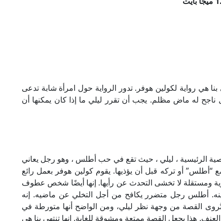
ين هوفر, انها تنتهي بنا هي رواية لكولين هوفر. تدور الرواية حول امرأة شابة تدعى
ح له ماض مظلم. يجب أن تقرر ليلي ما إذا كان يمكنها أن
خصية الرئيسية ، ليلي ، حيث تقع في حب أطلس ، وهو رجل يعاني
“أطلس” أو تركه قبل أن يؤذيها. يقوم كولين هوفر بعمل رائع
وية ومستقلة لا تخشى التحدث عن رأيها. إنها أيضًا شخص عطوف
ه. أطلس رجل متضرر يكافح من أجل التخلي عن ماضيه. إنه
تُروى القصة من وجهة نظر ليلي، ومن الواضح أنها متورطة في
نف. هذا يجعل القصة ممتعة ومشوقة للغاية. إنها تنتهي بنا هي