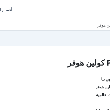
أقسام ا
ي بنا
ين هوفر
 عالمية