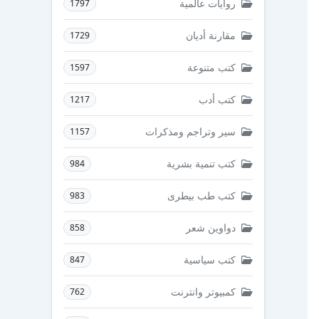
روايات عالمية
1797
مقارنة أديان
1729
كتب متنوعة
1597
كتب أدب
1217
سير وتراجم ومذكرات
1157
كتب تنمية بشرية
984
كتب طب بيطرى
983
دواوين شعر
858
كتب سياسية
847
كمبيوتر وانترنت
762