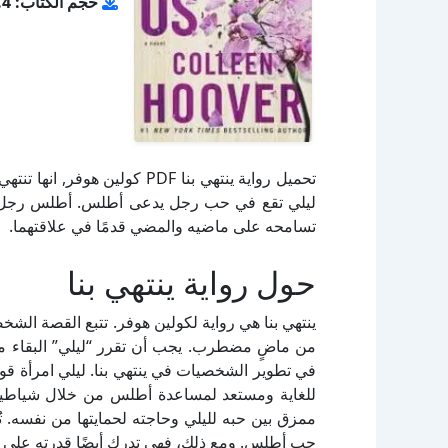
حجم الكتاب: 1.4 ميجا بايت
تحميل رواية ينتهي بنا PDF كول
ليلي تقع في حب رجل يدعى أطلس. أطلس رجل ناج
تسامحه على ماضيه والمضي قدمًا في علاقتهما.
حول رواية ينتهي بنا
ينتهي بنا هي رواية لكولين هوفر. تتبع القصة الش
من ماضٍ مضطرب. يجب أن تقرر “ليلي” البقاء مع 
في تطوير الشخصيات في ينتهي بنا. ليلي امرأة ق
للغاية ومستعد لمساعدة أطلس من خلال شياطين
ممزق بين حبه لليلي وحاجته لحمايتها من نفسه. 
حب أطلس. ومع ذلك، فهي تدرك أيضًا قدرته على الع