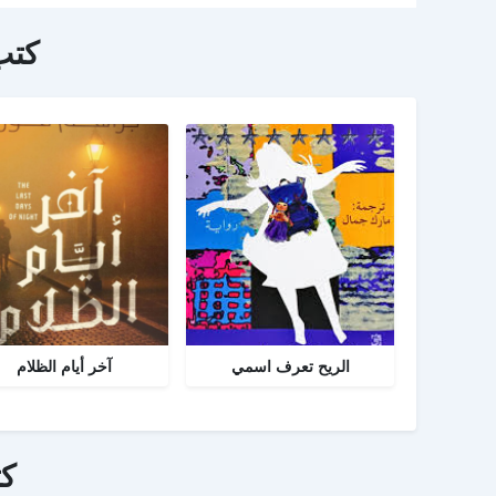
كتب
الريح تعرف اسمي
آخر أيام الظلام
ك