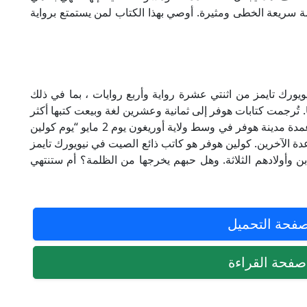
ة سريعة الخطى ومثيرة. أوصي بهذا الكتاب لمن يستمتع برواية
 1 الأكثر مبيعًا في نيويورك تايمز من اثنتي عشرة رواية وأربع روايات ، بما في ذلك
Hopeless ، و Maybe Someday ، و Ugly Love. تُرجمت كتابات هوفر إلى ثمانية وعشرين لغة وبيعت كتبها أكثر
من خمسة عشر مليون نسخة حول العالم. أعلن عمدة مدينة هوفر في وسط ولاية أوريغون يوم 2 مايو “يوم كولين
اعدة الآخرين. كولين هوفر هو كاتب ذائع الصيت في نيويورك تايمز
وأولادهم الثلاثة. وهل حبهم يخرجها من الظلمة؟ أم ستنتهي
فحة التحميل
فحة القراءة