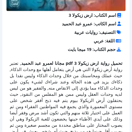
اسم الكتاب: ارض زيكولا 3
اسم الكاتب: عمرو عبد الحميد
التصنيف: روايات عربية
اللغة: عربي
حجم الكتاب: 19 ميجا بايت
تحميل رواية ارض زيكولا 3 pdf مجانا لعمرو عبد الحميد
, تعتبر
رواية أرض زيكولا التي هي أرض يتعامل أهلها مع وحدات الذكاء,
حيث عملك ومحاسبتك من خلال وحداث الذكاء وليس نقدا بل
ذكاءك يزيد في هذه الحالة وعند شراءك لشيء يكون على
وحدات الذكاء مما يؤدي إلى الانقاص منه, والفقير هو من ليس
لديه وحدات العقل وليس ممن هو المفلس من النقود, حيث
يحتفلون أرض الزيكولا بيوم يتم فيه ذبح أفقر شخص على
مستوى المعمورة والذي يجمع فيه المواطنين الفقراء ومن ثم
العمل على اختيار ثلاثة منهم والتي تكون أشد مرض وفقر أيضا
وذلك على أيدي الأطباء حينها يخضعون للعبة الزيكولا وهي أن
يصوب المختار على مناطق محددة من مجسم صغيرة ومن ثم
يصيب أقل حينها هو من يذبح, حيث أي شخص يعيش في أرض