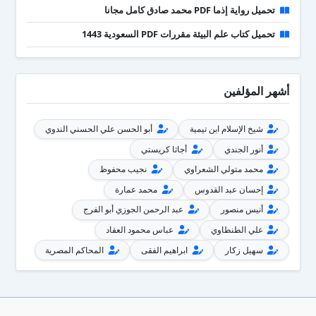
تحميل رواية إذما PDF محمد صادق كامل مجانا
تحميل كتاب علم البيئة مقررات PDF السعودية 1443
أشهر المؤلفين
شيخ الإسلام ابن تيمية
أبو الحسن علي الحسني الندوي
أنور الجندي
أجاثا كريستي
محمد متولي الشعراوي
نجيب محفوظ
إحسان عبد القدوس
محمد عمارة
أنيس منصور
عبد الرحمن الجوزي أبو الفرج
علي الطنطاوي
عباس محمود العقاد
سهيل زكار
ابراهيم الفقى
المحاكم المصرية