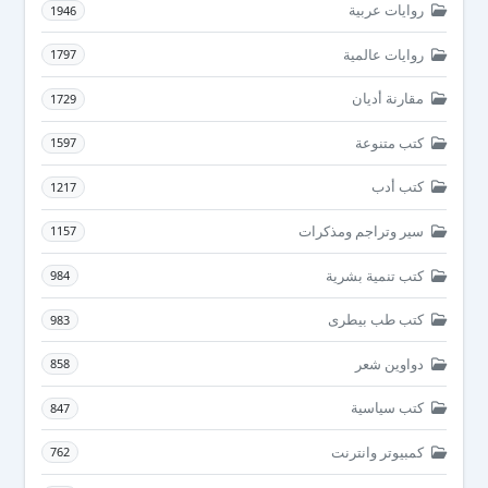
روايات عربية
1946
روايات عالمية
1797
مقارنة أديان
1729
كتب متنوعة
1597
كتب أدب
1217
سير وتراجم ومذكرات
1157
كتب تنمية بشرية
984
كتب طب بيطرى
983
دواوين شعر
858
كتب سياسية
847
كمبيوتر وانترنت
762