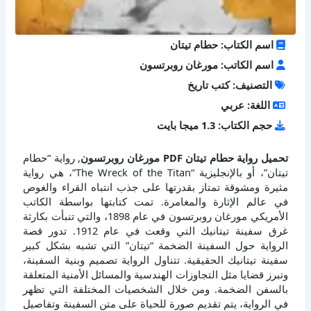
اسم الكتاب: حطام تيتان
اسم الكاتب: مورغان روبرتسون
التصنيف: كتب تاريخ
اللغة: عربي
حجم الكتاب: 1.3 ميجا بايت
تحميل رواية حطام تيتان PDF مورغان روبرتسون
, رواية “حطام
تيتان”، أو بالإنجليزية “The Wreck of the Titan”، هي رواية
مثيرة ومشوقة تمتاز بقدرتها على جذب انتباه القراء والغوص
في عالم الإثارة والمغامرة. تمت كتابتها بواسطة الكاتب
الأمريكي مورغان روبرتسون في عام 1898، والتي تنبأت بكارثة
غرق سفينة تيتانيك التي وقعت في عام 1912. تدور قصة
الرواية حول السفينة الضخمة “تيتان” التي تشبه بشكل كبير
سفينة تيتانيك الحقيقية. تتناول الرواية تصميم وبنية السفينة،
وتبرز قضايا مثل التجاوزات الهندسية والمسائل الأمنية المتعلقة
بالسفن الضخمة. ومن خلال الشخصيات المختلفة التي تظهر
في الرواية، يتم تقديم صورة للحياة على متن السفينة وتفاصيل