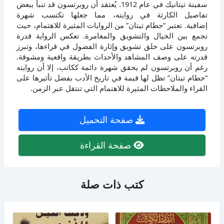
سفينة تيتانيك في عام 1912. يُعتقد أن روبرتسون قد تنبأ ببعض
تفاصيل الكارثة في روايته، مما جعلها تكتسب شهرة
إضافية. تعتبر “حطام تيتان” من الروايات المثيرة للاهتمام، حيث
تجمع بين الخيال والتشويق والمغامرة. تعكس الرواية قدرة
روبرتسون على خلق تشويق وإثارة الفضول في قراءها، وتبرز
قدرته على وصف المشاهد والأحداث بطريقة واقعية ومشوقة.
رغم أن روبرتسون لم يحقق شهرة دائمة ككاتب، إلا أن روايته
“حطام تيتان” تظل لها قيمة في تاريخ الأدب بفضل تأثيرها على
القراء والملاحظات المثيرة للاهتمام التي تنتقل عبر الزمن.
صفحة التحميل
صفحة القراءة
كتب ذات صلة