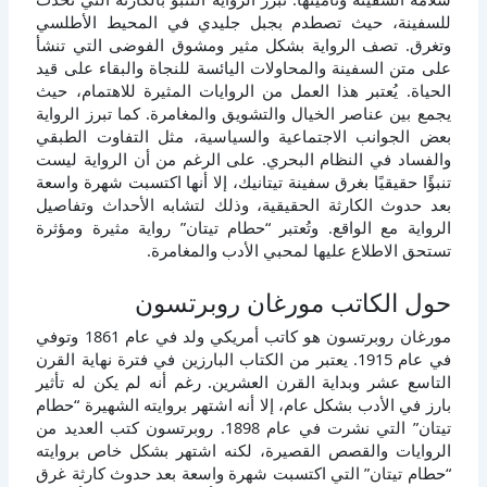
للسفينة، حيث تصطدم بجبل جليدي في المحيط الأطلسي
وتغرق. تصف الرواية بشكل مثير ومشوق الفوضى التي تنشأ
على متن السفينة والمحاولات اليائسة للنجاة والبقاء على قيد
الحياة. يُعتبر هذا العمل من الروايات المثيرة للاهتمام، حيث
يجمع بين عناصر الخيال والتشويق والمغامرة. كما تبرز الرواية
بعض الجوانب الاجتماعية والسياسية، مثل التفاوت الطبقي
والفساد في النظام البحري. على الرغم من أن الرواية ليست
تنبؤًا حقيقيًا بغرق سفينة تيتانيك، إلا أنها اكتسبت شهرة واسعة
بعد حدوث الكارثة الحقيقية، وذلك لتشابه الأحداث وتفاصيل
الرواية مع الواقع. وتُعتبر “حطام تيتان” رواية مثيرة ومؤثرة
تستحق الاطلاع عليها لمحبي الأدب والمغامرة.
حول الكاتب مورغان روبرتسون
مورغان روبرتسون هو كاتب أمريكي ولد في عام 1861 وتوفي
في عام 1915. يعتبر من الكتاب البارزين في فترة نهاية القرن
التاسع عشر وبداية القرن العشرين. رغم أنه لم يكن له تأثير
بارز في الأدب بشكل عام، إلا أنه اشتهر بروايته الشهيرة “حطام
تيتان” التي نشرت في عام 1898. روبرتسون كتب العديد من
الروايات والقصص القصيرة، لكنه اشتهر بشكل خاص بروايته
“حطام تيتان” التي اكتسبت شهرة واسعة بعد حدوث كارثة غرق