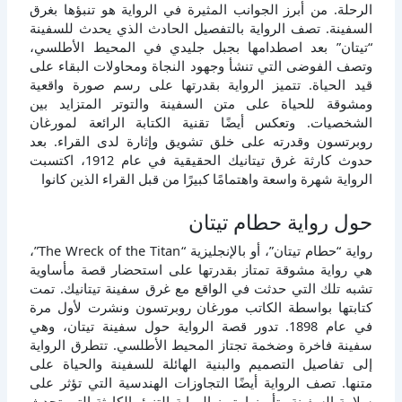
الرحلة. من أبرز الجوانب المثيرة في الرواية هو تنبؤها بغرق
السفينة. تصف الرواية بالتفصيل الحادث الذي يحدث للسفينة
“تيتان” بعد اصطدامها بجبل جليدي في المحيط الأطلسي،
وتصف الفوضى التي تنشأ وجهود النجاة ومحاولات البقاء على
قيد الحياة. تتميز الرواية بقدرتها على رسم صورة واقعية
ومشوقة للحياة على متن السفينة والتوتر المتزايد بين
الشخصيات. وتعكس أيضًا تقنية الكتابة الرائعة لمورغان
روبرتسون وقدرته على خلق تشويق وإثارة لدى القراء. بعد
حدوث كارثة غرق تيتانيك الحقيقية في عام 1912، اكتسبت
الرواية شهرة واسعة واهتمامًا كبيرًا من قبل القراء الذين كانوا
حول رواية حطام تيتان
رواية “حطام تيتان”، أو بالإنجليزية “The Wreck of the Titan”،
هي رواية مشوقة تمتاز بقدرتها على استحضار قصة مأساوية
تشبه تلك التي حدثت في الواقع مع غرق سفينة تيتانيك. تمت
كتابتها بواسطة الكاتب مورغان روبرتسون ونشرت لأول مرة
في عام 1898. تدور قصة الرواية حول سفينة تيتان، وهي
سفينة فاخرة وضخمة تجتاز المحيط الأطلسي. تتطرق الرواية
إلى تفاصيل التصميم والبنية الهائلة للسفينة والحياة على
متنها. تصف الرواية أيضًا التجاوزات الهندسية التي تؤثر على
سلامة السفينة وتأمينها. تبرز الرواية التنبؤ بالكارثة التي تحدث