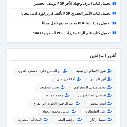
تحميل كتاب اعرف وجهك الأخر PDF يوسف الحسني
تحميل كتاب الأمير العصري PDF تأليف كارنز لورد كامل مجانا
تحميل رواية إذما PDF محمد صادق كامل مجانا
تحميل كتاب علم البيئة مقررات PDF السعودية 1443
أشهر المؤلفين
شيخ الإسلام ابن تيمية
أبو الحسن علي الحسني الندوي
أنور الجندي
أجاثا كريستي
محمد متولي الشعراوي
نجيب محفوظ
إحسان عبد القدوس
محمد عمارة
أنيس منصور
عبد الرحمن الجوزي أبو الفرج
علي الطنطاوي
عباس محمود العقاد
سهيل زكار
ابراهيم الفقى
المحاكم المصرية