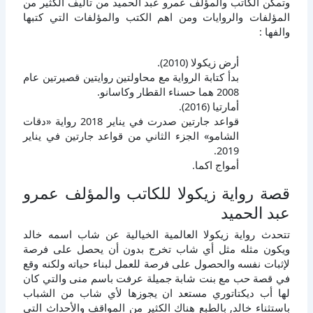
وتمكن الكاتب والمؤلف عمرو عبد الحميد من تأليف الكثير من
المؤلفات والروايات ومن اهم الكتب والمؤلفات التي كتبها
والفها :
أرض زيكولا (2010).
بدأ كتابة الرواية مع محاولتين روايتين قصيرتين عام
2008 هما حسناء القطار وكاسانو.
أمارتيا (2016).
قواعد جارتين صدرت في يناير 2018 رواية «دقات
الشامو» الجزء الثاني من قواعد جارتين في يناير
2019.
أمواج اكما.
قصة رواية زيكولا للكاتب والمؤلف عمرو
عبد الحميد
تتحدث رواية زيكولا العالمية الخيالية عن شاب اسمه خالد
ويكون مثله مثل أي شاب تخرج بدون أن يحصل على فرصة
لإثبات نفسه والحصول على فرصة للعمل لبناء حياته ولكنه وقع
في قصة حب مع بنت شابة جميلة عرفت باسم منى والتي كان
لها أب ديكتاتوري مستعد ان يجوزها لأي شاب من الشباب
باستثناء خالد, بالطبع هناك الكثير من المواقف والأحداث التي