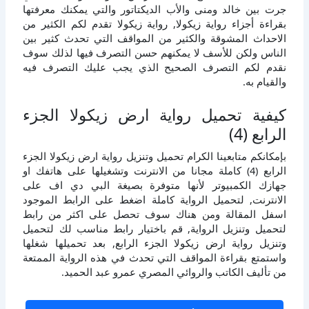
جرت بين خالد ومنى والأب الديكتاتور والتي يمكنك معرفتها
بقراءة أجزاء رواية زيكولا, رواية زيكولا تقدم لكم الكثير من
الاحداث المشوقة والكثير من المواقف التي تحدث كثير بين
الناس ولكن للأسف لا يمكنهم حسن التصرف فيها لذلك سوف
نقدم لكم التصرف الصحيح الذي يجب عليك التصرف فيه
والقيام به.
كيفية تحميل رواية ارض زيكولا الجزء
الرابع (4)
بإمكانكم متابعينا الكرام تحميل وتنزيل رواية ارض زيكولا الجزء
الرابع (4) كاملة مجانا من الانترنت وتشغيلها على هاتفك او
جهازك الكمبيوتر لأنها متوفرة بصيغة البي دي اف على
الانترنت, لتحميل الرواية كاملة اضغط على الرابط الموجود
اسفل المقالة ومن هناك سوف تحصل على اكثر من رابط
لتحميل وتنزيل الرواية, قم باختيار رابط مناسب لك لتحميل
وتنزيل رواية ارض زيكولا الجزء الرابع, بعد تحميلها شغلها
واستمتع بقراءة المواقف التي تحدث في هذه الرواية الممتعة
من تأليف الكاتب والروائي المصري عمرو عبد الحميد.