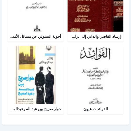
إرشاد القاصي والداني إلى تراجم شيوخ الطبراني
أجوبة التسولي عن مسائل الأمير عبد القادر في الجهاد
الفوائد ت عيون
حوار صريح بين عبدالله وعبدالمسيح