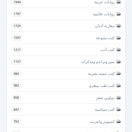
روايات عربية
1944
روايات عالمية
1797
مقارنة أديان
1729
كتب متنوعة
1597
كتب أدب
1217
سير وتراجم ومذكرات
1157
كتب تنمية بشرية
984
كتب طب بيطرى
983
دواوين شعر
858
كتب سياسية
847
كمبيوتر وانترنت
762