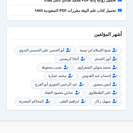
تحميل رواية إذما PDF محمد صادق كامل مجانا
تحميل كتاب علم البيئة مقررات PDF السعودية 1443
أشهر المؤلفين
شيخ الإسلام ابن تيمية
أبو الحسن علي الحسني الندوي
أنور الجندي
أجاثا كريستي
محمد متولي الشعراوي
نجيب محفوظ
إحسان عبد القدوس
محمد عمارة
أنيس منصور
عبد الرحمن الجوزي أبو الفرج
علي الطنطاوي
عباس محمود العقاد
سهيل زكار
ابراهيم الفقى
المحاكم المصرية