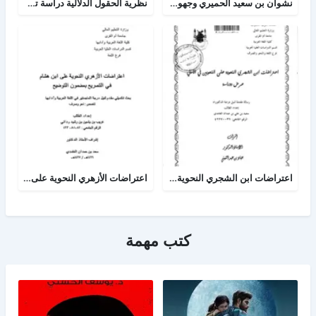
نشوان بن سعيد الحميري وجهوده اللغوية في شمس العلوم
نظرية الحقول الدلالية دراسة تطبيقية في المخصص لإبن سيده
اعتراضات ابن الشجري النحوية على النحويين في الامالي عرض ودراسة
اعتراضات الأزهري النحوية على ابن هشام في التصريح بمضمون التوضيح
كتب مهمة