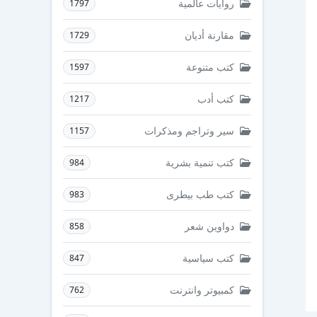
روايات عالمية
1797
مقارنة أديان
1729
كتب متنوعة
1597
كتب أدب
1217
سير وتراجم ومذكرات
1157
كتب تنمية بشرية
984
كتب طب بيطرى
983
دواوين شعر
858
كتب سياسية
847
كمبيوتر وانترنت
762