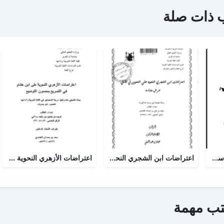
 ذات صلة
نظرية الحقول الدلالية دراسة تطبيقية في المخصص لإبن سيده
اعتراضات ابن الشجري النحوية على النحويين في الامالي عرض ودراسة
اعتراضات الأزهري النحوية على ابن هشام في التصريح بمضمون التوضيح
تب مهمة