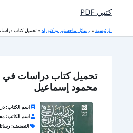
خطي
كتبي PDF
لى
لمحتوى
الرئيسية
رسائل ماجستير ودكتوراه
تحميل كتاب دراسات في الفك
محمود إسماعيل
اسم الكتاب: درا
اسم الكاتب: مح
التصنيف: رسائل