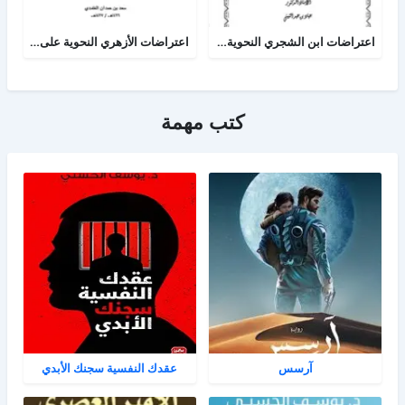
اعتراضات ابن الشجري النحوية على النحويين في الامالي عرض ودراسة
اعتراضات الأزهري النحوية على ابن هشام في التصريح بمضمون التوضيح
كتب مهمة
آرسس
عقدك النفسية سجنك الأبدي