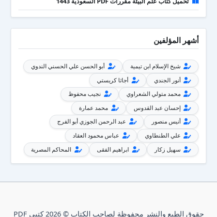
تحميل كتاب علم البيئة مقررات PDF السعودية 1443
أشهر المؤلفين
شيخ الإسلام ابن تيمية
أبو الحسن علي الحسني الندوي
أنور الجندي
أجاثا كريستي
محمد متولي الشعراوي
نجيب محفوظ
إحسان عبد القدوس
محمد عمارة
أنيس منصور
عبد الرحمن الجوزي أبو الفرج
علي الطنطاوي
عباس محمود العقاد
سهيل زكار
ابراهيم الفقى
المحاكم المصرية
حقوق الطبع والنشر محفوظة لصاحب الكتاب © 2026 كتبي PDF