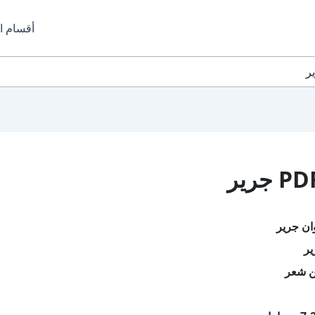
أقسام ا
ان جرير
ير
ن شعر