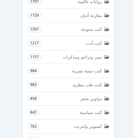
روايات عالمية
1797
مقارنة أديان
1729
كتب متنوعة
1597
كتب أدب
1217
سير وتراجم ومذكرات
1157
كتب تنمية بشرية
984
كتب طب بيطرى
983
دواوين شعر
858
كتب سياسية
847
كمبيوتر وانترنت
762