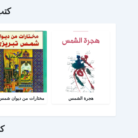
كتب
هجرة الشمس
ك