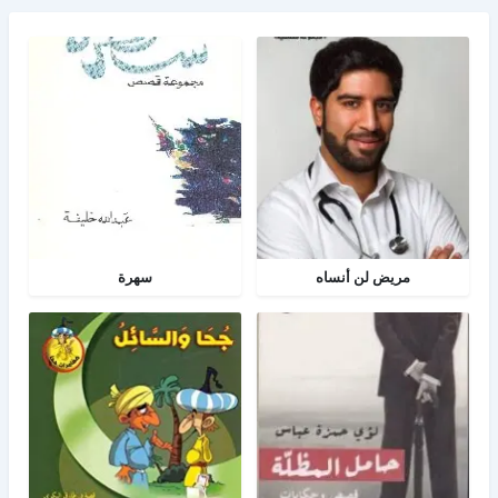
مريض لن أنساه
سهرة