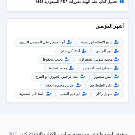
تحميل كتاب علم البيئة مقررات PDF السعودية 1443
أشهر المؤلفين
شيخ الإسلام ابن تيمية
أبو الحسن علي الحسني الندوي
أنور الجندي
أجاثا كريستي
محمد متولي الشعراوي
نجيب محفوظ
إحسان عبد القدوس
محمد عمارة
أنيس منصور
عبد الرحمن الجوزي أبو الفرج
علي الطنطاوي
عباس محمود العقاد
سهيل زكار
ابراهيم الفقى
المحاكم المصرية
حقوق الطبع والنشر محفوظة لصاحب الكتاب © 2026 كتبي PDF