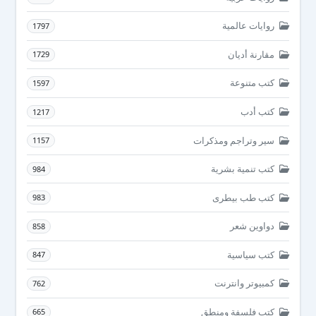
روايات عالمية
1797
مقارنة أديان
1729
كتب متنوعة
1597
كتب أدب
1217
سير وتراجم ومذكرات
1157
كتب تنمية بشرية
984
كتب طب بيطرى
983
دواوين شعر
858
كتب سياسية
847
كمبيوتر وانترنت
762
كتب فلسفة ومنطق
665