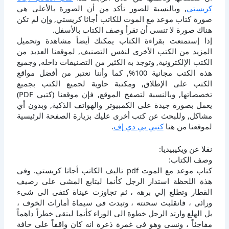
كريستي
, وبالنسبة للصور تأكد من أن الصورة بالأعلى هي
صورة كتاب موعد مع الموت للكاتب أجاثا كريستي, وإن لم تكن
هناك صورة لا تنسى أن تقرأ وصف الكتاب بالأسفل.
إذا إستمتعت بقراءة الكتاب يمكنك أيضاً مشاهدة وتحميل
المزيد من الكتب الأخرى لنفس التصنيف, لموقعنا العديد من
الكتب الإلكترونية, وتوجد به الكثير من التصنيفات داخله, وجميع
هذه الكتب مجانية 100%, كما وأننا نعتبر من أفضل مواقع
الكتب على الإطلاق, ومكتبة حاوية لجميع الكتب بجميع
تخصصاتها, وبالنسبة لتصفح الموقع, فإن موقعنا (كتبي PDF)
يعمل بصورة جيدة على الكمبيوتر والهواتف الذكية, وبدون أي
مشاكل, وللبحث عن كتب أخرى عليك بزيارة الصفحة الرئيسية
لموقعنا من هنا
كتبي بي دي إف
.
نقلا عن ويكيبيديا:
وصف الكتاب:
كتاب موعد مع الموت pdf تاليف الكاتب أجاثا كريستي. وفى
هذة اللحظة استدار الرجل كأنما ليتابع المشى على رصيف
القطار وتطلع إلي برهه ، ثم تجاوزت عيناة كتفى الى شىء
ورائى ، فانقلبت سحنته ، وتبدت فى سيماة أمارات الخوف ،
بل الهلع وارتد الرجل خطوة الى الوراء كأنما ليتقى خطراً داهماً
مفاجئاً ، ونسى وهو فى غمرة ذعرة انه كان واقفاً على حافة