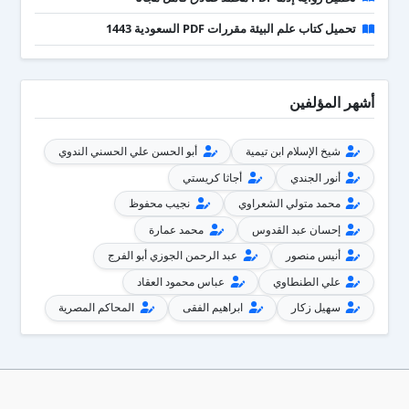
تحميل كتاب علم البيئة مقررات PDF السعودية 1443
أشهر المؤلفين
شيخ الإسلام ابن تيمية
أبو الحسن علي الحسني الندوي
أنور الجندي
أجاثا كريستي
محمد متولي الشعراوي
نجيب محفوظ
إحسان عبد القدوس
محمد عمارة
أنيس منصور
عبد الرحمن الجوزي أبو الفرج
علي الطنطاوي
عباس محمود العقاد
سهيل زكار
ابراهيم الفقى
المحاكم المصرية