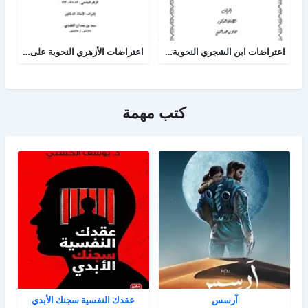
اعتراضات ابن الشجري النحوية على النحويين في الامالي عرض ودراسة
اعتراضات الأزهري النحوية على ابن هشام في التصريح بمضمون التوضيح
كتب مهمة
آرسس
عقدك النفسية سجنك الأبدي