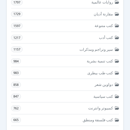
روايات عالمية
1797
مقارنة أديان
1729
كتب متنوعة
1597
كتب أدب
1217
سير وتراجم ومذكرات
1157
كتب تنمية بشرية
984
كتب طب بيطرى
983
دواوين شعر
858
كتب سياسية
847
كمبيوتر وانترنت
762
كتب فلسفة ومنطق
665