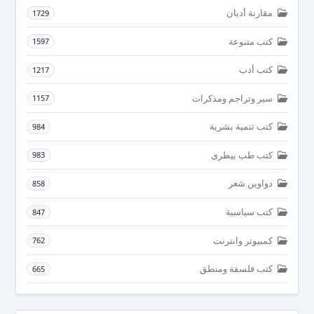
مقارنة أديان
1729
كتب متنوعة
1597
كتب أدب
1217
سير وتراجم ومذكرات
1157
كتب تنمية بشرية
984
كتب طب بيطرى
983
دواوين شعر
858
كتب سياسية
847
كمبيوتر وانترنت
762
كتب فلسفة ومنطق
665